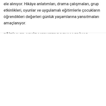
ele alınıyor. Hikâye anlatımları, drama çalışmaları, grup
etkinlikleri, oyunlar ve uygulamalı eğitimlerle çocukların
öğrendikleri değerleri günlük yaşamlarına yansıtmaları
amaçlanıyor.
EĞİTİMLER SEKİZ MERKEZDE DEVAM EDİYOR
Değerler Eğitimi kursları;
Türkiye Yüzyılı Gençlik Merkezi
Âlâ Mekân (Yeniköy)
Altınkent Gençhane
Kullar Gençhane
Karadenizliler Gençhane
Vezirçiftliği Gençhane