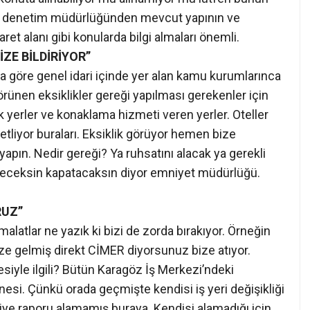
sat denetim müdürlüğünden mevcut yapının ve
ret alanı gibi konularda bilgi almaları önemli.
ZE BİLDİRİYOR”
luna göre genel idari içinde yer alan kamu kurumlarınca
ünen eksiklikler gereği yapılması gerekenler için
k yerler ve konaklama hizmeti veren yerler. Oteller
tliyor buraları. Eksiklik görüyor hemen bize
yapın. Nedir gereği? Ya ruhsatını alacak ya gerekli
eceksin kapatacaksın diyor emniyet müdürlüğü.
RUZ”
alatlar ne yazık ki bizi de zorda bırakıyor. Örneğin
ize gelmiş direkt CİMER diyorsunuz bize atıyor.
iyle ilgili? Bütün Karagöz İş Merkezi’ndeki
anesi. Çünkü orada geçmişte kendisi iş yeri değişikliği
iye raporu alamamış buraya. Kendisi alamadığı için