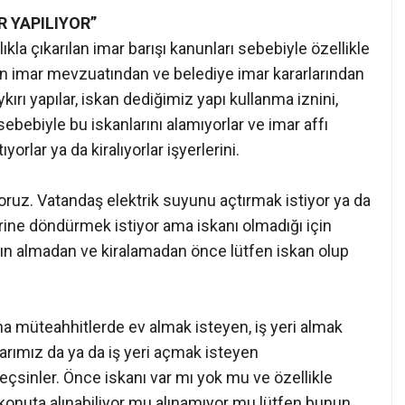
R YAPILIYOR”
kla çıkarılan imar barışı kanunları sebebiyle özellikle
in imar mevzuatından ve belediye imar kararlarından
ırı yapılar, iskan dediğimiz yapı kullanma iznini,
sebebiyle bu iskanlarını alamıyorlar ve imar affı
orlar ya da kiralıyorlar işyerlerini.
yoruz. Vatandaş elektrik suyunu açtırmak istiyor ya da
 yerine döndürmek istiyor ama iskanı olmadığı için
atın almadan ve kiralamadan önce lütfen iskan olup
a müteahhitlerde ev almak isteyen, iş yeri almak
arımız da ya da iş yeri açmak isteyen
eçsinler. Önce iskanı var mı yok mu ve özellikle
 o konuta alınabiliyor mu alınamıyor mu lütfen bunun