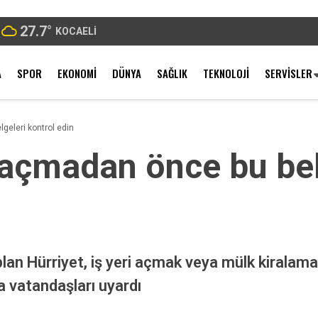
27.7
°
KOCAELI
A
SPOR
EKONOMI
DÜNYA
SAĞLIK
TEKNOLOJI
SERVISLER
lgeleri kontrol edin
i açmadan önce bu bel
an Hürriyet, iş yeri açmak veya mülk kiralama
 vatandaşları uyardı