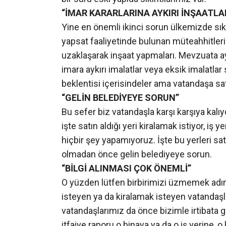
“İMAR KARARLARINA AYKIRI İNŞAATLA
Yine en önemli ikinci sorun ülkemizde sıklı
yapsat faaliyetinde bulunan müteahhitler
uzaklaşarak inşaat yapmaları. Mevzuata ayk
imara aykırı imalatlar veya eksik imalatlar 
beklentisi içerisindeler ama vatandaşa satıy
“GELİN BELEDİYEYE SORUN”
Bu sefer biz vatandaşla karşı karşıya kalı
işte satın aldığı yeri kiralamak istiyor, iş
hiçbir şey yapamıyoruz. İşte bu yerleri s
olmadan önce gelin belediyeye sorun.
“BİLGİ ALINMASI ÇOK ÖNEMLİ”
O yüzden lütfen birbirimizi üzmemek adın
isteyen ya da kiralamak isteyen vatandaşl
vatandaşlarımız da önce bizimle irtibata g
itfaiye raporu o binaya ya da o iş yerine,