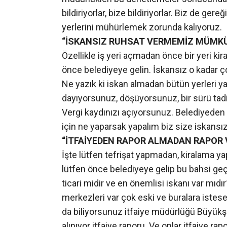
bildiriyorlar, bize bildiriyorlar. Biz de g
yerlerini mühürlemek zorunda kalıyoruz.
“İSKANSIZ RUHSAT VERMEMİZ MÜMKÜ
Özellikle iş yeri açmadan önce bir yeri ki
önce belediyeye gelin. İskansız o kadar ço
Ne yazık ki iskan almadan bütün yerleri ya sa
dayıyorsunuz, döşüyorsunuz, bir sürü tadi
Vergi kaydınızı açıyorsunuz. Belediyeden 
için ne yaparsak yapalım biz size iskansı
“İTFAİYEDEN RAPOR ALMADAN RAPOR
İşte lütfen tefrişat yapmadan, kiralama
lütfen önce belediyeye gelip bu bahsi geçe
ticari midir ve en önemlisi iskanı var mıdı
merkezleri var çok eski ve buralara istese
da biliyorsunuz itfaiye müdürlüğü Büyükşe
alınıyor itfaiye raporu. Ve onlar itfaiye 