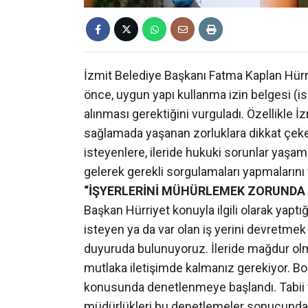
İzmit Belediye Başkanı Fatma Kaplan Hürr
önce, uygun yapı kullanma izin belgesi (is
alınması gerektiğini vurguladı. Özellikle 
sağlamada yaşanan zorluklara dikkat çeke
isteyenlere, ileride hukuki sorunlar yaşa
gelerek gerekli sorgulamaları yapmalarını t
“İŞYERLERİNİ MÜHÜRLEMEK ZORUNDA
Başkan Hürriyet konuyla ilgili olarak yaptığ
isteyen ya da var olan iş yerini devretmek
duyuruda bulunuyoruz. İleride mağdur olma
mutlaka iletişimde kalmanız gerekiyor. Bolu
konusunda denetlenmeye başlandı. Tabii valil
müdürlükleri bu denetlemeler sonucunda tes