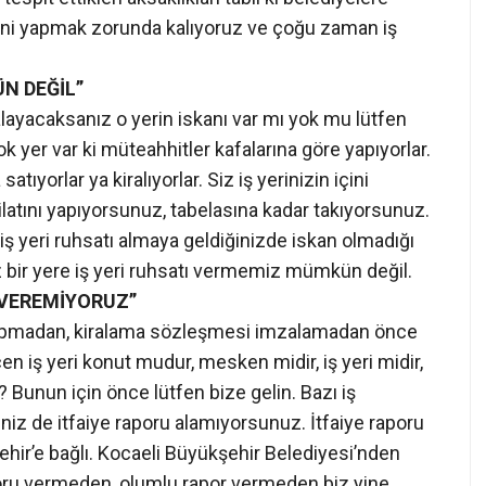
ereğini yapmak zorunda kalıyoruz ve çoğu zaman iş
N DEĞİL”
ralayacaksanız o yerin iskanı var mı yok mu lütfen
k yer var ki müteahhitler kafalarına göre yapıyorlar.
tıyorlar ya kiralıyorlar. Siz iş yerinizin içini
latını yapıyorsunuz, tabelasına kadar takıyorsunuz.
iş yeri ruhsatı almaya geldiğinizde iskan olmadığı
z bir yere iş yeri ruhsatı vermemiz mümkün değil.
 VEREMİYORUZ”
 yapmadan, kiralama sözleşmesi imzalamadan önce
n iş yeri konut mudur, mesken midir, iş yeri midir,
r? Bunun için önce lütfen bize gelin. Bazı iş
niz de itfaiye raporu alamıyorsunuz. İtfaiye raporu
hir’e bağlı. Kocaeli Büyükşehir Belediyesi’nden
raporu vermeden, olumlu rapor vermeden biz yine