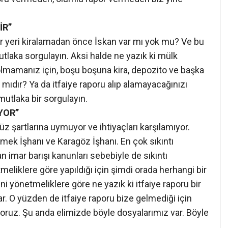
İR”
 bir yeri kiralamadan önce İskan var mı yok mu? Ve bu
utlaka sorgulayın. Aksi halde ne yazık ki mülk
 olmamanız için, boşu boşuna kira, depozito ve başka
 mıdır? Ya da itfaiye raporu alıp alamayacağınızı
utlaka bir sorgulayın.
YOR”
z şartlarına uymuyor ve ihtiyaçları karşılamıyor.
k İşhanı ve Karagöz İşhanı. En çok sıkıntı
lan imar barışı kanunları sebebiyle de sıkıntı
meliklere göre yapıldığı için şimdi orada herhangi bir
ni yönetmeliklere göre ne yazık ki itfaiye raporu bir
lar. O yüzden de itfaiye raporu bize gelmediği için
oruz. Şu anda elimizde böyle dosyalarımız var. Böyle