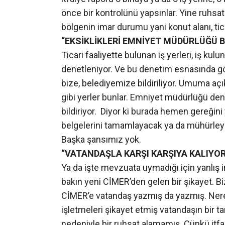
önce bir kontrolünü yapsınlar. Yine ruh
bölgenin imar durumu yani konut alanı, tica
“EKSİKLİKLERİ EMNİYET MÜDÜRLÜĞÜ Bİ
Ticari faaliyette bulunan iş yerleri, iş ku
denetleniyor. Ve bu denetim esnasında gör
bize, belediyemize bildiriliyor. Umuma açı
gibi yerler bunlar. Emniyet müdürlüğü dene
bildiriyor. Diyor ki burada hemen gereğini 
belgelerini tamamlayacak ya da mühürley
Başka şansımız yok.
“VATANDAŞLA KARŞI KARŞIYA KALIYO
Ya da işte mevzuata uymadığı için yanlış im
bakın yeni CİMER’den gelen bir şikayet. B
CİMER’e vatandaş yazmış da yazmış. Neres
işletmeleri şikayet etmiş vatandaşın bir t
nedeniyle bir ruhsat alamamış. Çünkü itfa