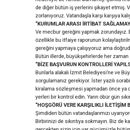
de diğer bütün iş yerlerini şikayet etmiş. 
zorlanıyoruz. Vatandaşla karşı karşıya kalı
“KURUMLAR ARASI İRTİBAT SAĞLAMAY
Ve mecbur gereğini yapmak zorundayız. Ba
özellikle bu itfaiye raporunun kolaylaştırıl
gereğini yapmaya çalışıyoruz ama doğrud
Bütün illerde, büyükşehirlerde her zaman b
“BİZE BAŞVURUN KONTROLLERİ YAPILS
Bunlarla alakalı İzmit Belediyesi’ne ve B
sorgulamanız gerekiyor. İster yazılı sorabil
kiralama sözleşmesi yapmadan önce ya d
yerleri bir kontrol edin. Yarın öbür gün sı
“HOŞGÖRÜ VERE KARŞILIKLI İLETİŞİM 
Şimdiden bütün vatandaşlarımızı uyarıyor
Birbirinizi de sıkıntıya sokmayın. Biz de 
gerçekten sizin için var gücümüzle bütün 