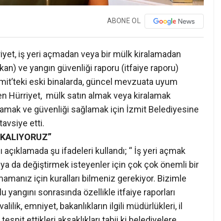
ABONE OL
iyet, iş yeri açmadan veya bir mülk kiralamadan
kan) ve yangın güvenliği raporu (itfaiye raporu)
İzmit’teki eski binalarda, güncel mevzuata uyum
n Hürriyet, mülk satın almak veya kiralamak
mamak ve güvenliği sağlamak için İzmit Belediyesine
avsiye etti.
 KALIYORUZ”
ı açıklamada şu ifadeleri kullandı; “ İş yeri açmak
 ya da değiştirmek isteyenler için çok çok önemli bir
manız için kuralları bilmeniz gerekiyor. Bizimle
 yangını sonrasında özellikle itfaiye raporları
ik, emniyet, bakanlıkların ilgili müdürlükleri, il
pit ettikleri aksaklıkları tabii ki belediyelere