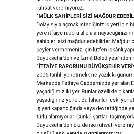
ruhsat veremiyoruz.
“MÜLK SAHİPLERİ SİZİ MAĞDUR EDEBİL
Dolayısıyla açmak istediğiniz iş yeri için
yere itfaiye raporu alıp alamayacağınızı m
sahipleri sizi mağdur edebilirler. Mağdur
şeyler vermemeniz için lütfen iskânlı yapı
Büyükşehir’den ve İzmit Belediyesi’nden m
“İTFAİYE RAPORUNU BÜYÜKŞEHİR VERİ
2005 tarihli yönetmelik ne yazık ki günümü
Merkezde Fethiye Caddemizde yer alan Eme
yaşadığımız iki yer. Bunlar özellikle çıkarı
yaşadığımız yerler. Bu İşhanları eski yönet
iş yeri kapandığında veya devrettiğinde ye
türlü alamıyorlar. Çünkü şartları taşımıyor
Büyükşehir’den biz de işe ruhsatı veremiy
bir sürü eski yapıda sıkıntılarımız var.