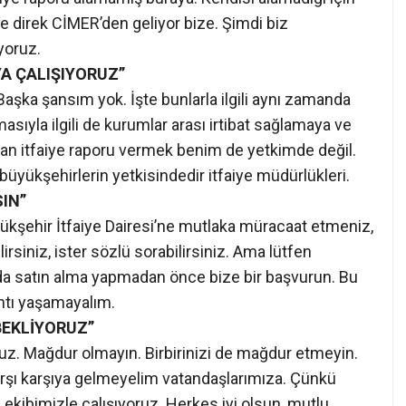
Ve direk CİMER’den geliyor bize. Şimdi biz
yoruz.
A ÇALIŞIYORUZ”
şka şansım yok. İşte bunlarla ilgili aynı zamanda
masıyla ilgili de kurumlar arası irtibat sağlamaya ve
an itfaiye raporu vermek benim de yetkimde değil.
üyükşehirlerin yetkisindedir itfaiye müdürlükleri.
IN”
üyükşehir İtfaiye Dairesi’ne mutlaka müracaat etmeniz,
irsiniz, ister sözlü sorabilirsiniz. Ama lütfen
a satın alma yapmadan önce bize bir başvurun. Bu
kıntı yaşamayalım.
BEKLİYORUZ”
uz. Mağdur olmayın. Birbirinizi de mağdur etmeyin.
karşı karşıya gelmeyelim vatandaşlarımıza. Çünkü
ekibimizle çalışıyoruz. Herkes iyi olsun, mutlu