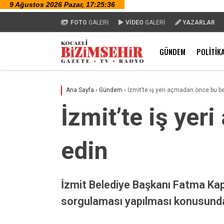
FOTO
GALERİ
VİDEO
GALERİ
YAZARLAR
GÜNDEM
POLITIK
Ana Sayfa
›
Gündem
›
İzmit’te iş yeri açmadan önce bu be
İzmit’te iş yer
edin
İzmit Belediye Başkanı Fatma Kapl
sorgulaması yapılması konusunda