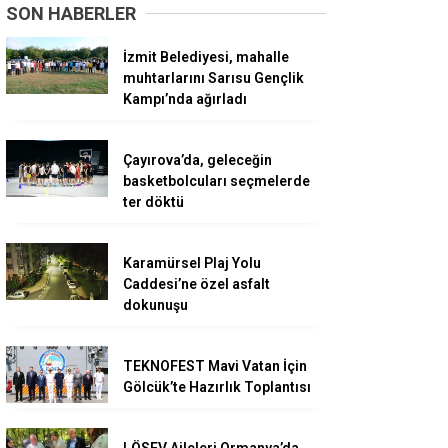
SON HABERLER
İzmit Belediyesi, mahalle
muhtarlarını Sarısu Gençlik
Kampı’nda ağırladı
Çayırova’da, geleceğin
basketbolcuları seçmelerde
ter döktü
Karamürsel Plaj Yolu
Caddesi’ne özel asfalt
dokunuşu
TEKNOFEST Mavi Vatan İçin
Gölcük’te Hazırlık Toplantısı
LÖSEV Aileleri Ormanya’da