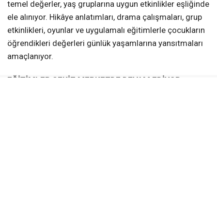
temel değerler, yaş gruplarına uygun etkinlikler eşliğinde
ele alınıyor. Hikâye anlatımları, drama çalışmaları, grup
etkinlikleri, oyunlar ve uygulamalı eğitimlerle çocukların
öğrendikleri değerleri günlük yaşamlarına yansıtmaları
amaçlanıyor.
EĞİTİMLER SEKİZ MERKEZDE DEVAM EDİYOR
Değerler Eğitimi kursları;
Türkiye Yüzyılı Gençlik Merkezi
Âlâ Mekân (Yeniköy)
Altınkent Gençhane
Kullar Gençhane
Karadenizliler Gençhane
Vezirçiftliği Gençhane