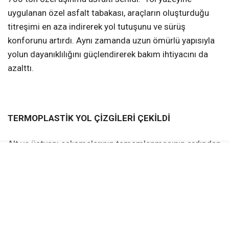
uygulanan özel asfalt tabakası, araçların oluşturduğu
titreşimi en aza indirerek yol tutuşunu ve sürüş
konforunu artırdı. Aynı zamanda uzun ömürlü yapısıyla
yolun dayanıklılığını güçlendirerek bakım ihtiyacını da
azalttı.
TERMOPLASTİK YOL ÇİZGİLERİ ÇEKİLDİ
Alt ve üstyapı çalışmalarının tamamlanmasının ardından
caddede trafik güvenliğini artırmak amacıyla sıcak
uygulanarak yol yüzeyine güçlü şekilde tutunan,
aşınmaya ve hava koşullarına karşı dayanıklı özel
termoplastik yol çizgileri çekildi. Gece far ışığını daha iyi
yansıtan bu çizgiler, şeritleri ve yaya geçitlerini sürücüler
için daha belirgin hale getirirken, yağışlı havalarda ve