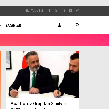
Bizi Takip Edin
YAZARLAR
Motorlu Kara
Haziran 2025
Acarhoroz Grup’tan 3 milyar
Kayıt ve Devi