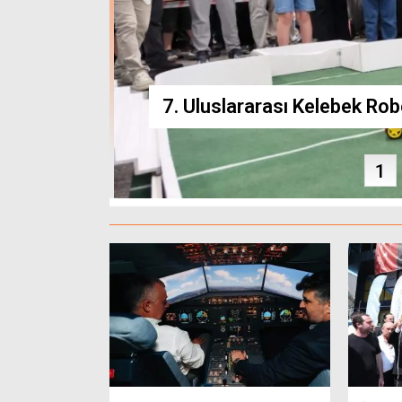
heyetinden Türkoğlu’na ziyaret
Hattı’nda yo
7. Uluslararası Kelebek Robo
1