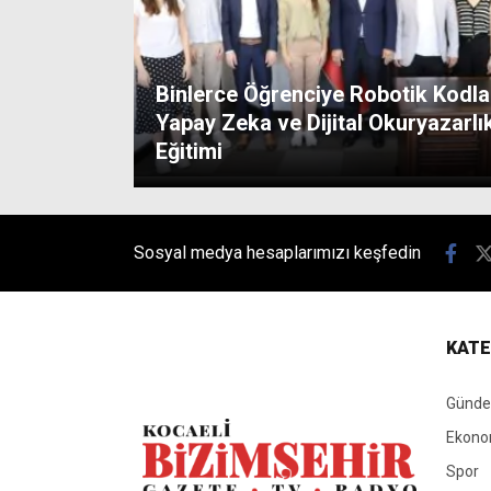
Binlerce Öğrenciye Robotik Kodl
Yapay Zeka ve Dijital Okuryazarlı
Eğitimi
Sosyal medya hesaplarımızı keşfedin
KATE
Günd
Ekono
Spor