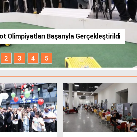
ğun mesai
Ferhat Uzun oldu
t Olimpiyatları Başarıyla Gerçekleştirildi
2
3
4
5