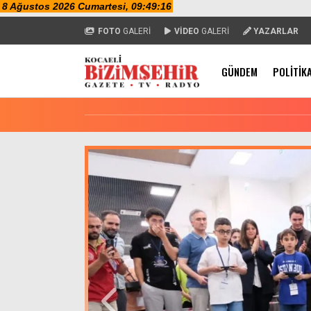
FOTO
GALERİ
VİDEO
GALERİ
YAZARLAR
GÜNDEM
POLITIK
Çayırova Belediyesi Basketbol
Alikahya St