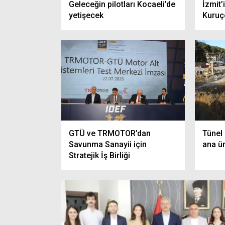
Geleceğin pilotları Kocaeli’de
İzmit’
yetişecek
Kuruç
GTÜ ve TRMOTOR’dan
Tünel 
Savunma Sanayii için
ana ür
Stratejik İş Birliği