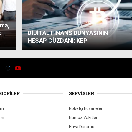
ama,
k
DİJİTAL FİNANS DÜNYASININ
HESAP CÜZDANI: KEP
GORİLER
SERVİSLER
em
Nöbetçi Eczaneler
mi
Namaz Vakitleri
Hava Durumu