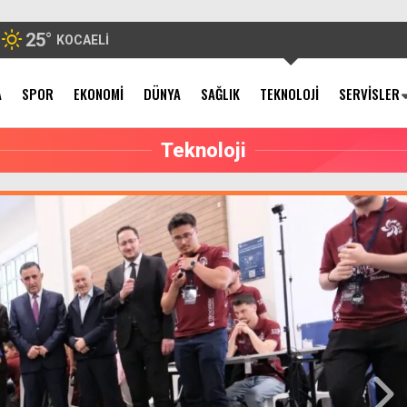
25
°
KOCAELI
A
SPOR
EKONOMI
DÜNYA
SAĞLIK
TEKNOLOJI
SERVISLER
Teknoloji
adyum Tramvay
Hodri Meydan’ın yeni başkanı