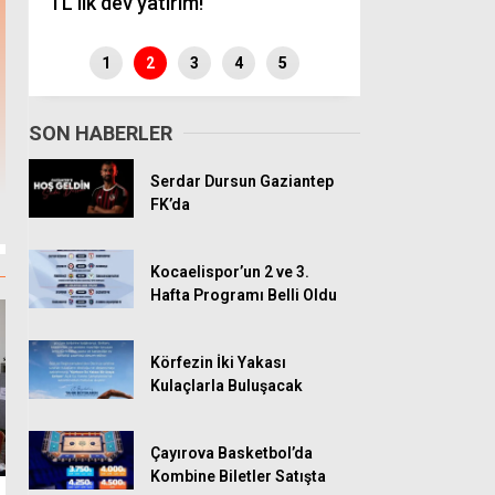
TL’lik dev yatırım!
Güncel Veril
1
2
3
4
5
GTÜ’de Teknoloji Geliştirme ve Yapay Zek
SON HABERLER
Serdar Dursun Gaziantep
FK’da
Kocaelispor’un 2 ve 3.
Hafta Programı Belli Oldu
Körfezin İki Yakası
Kulaçlarla Buluşacak
Çayırova Basketbol’da
Kombine Biletler Satışta