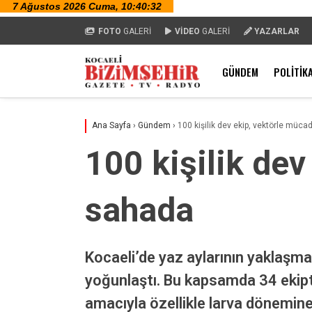
FOTO
GALERİ
VİDEO
GALERİ
YAZARLAR
GÜNDEM
POLITIK
Ana Sayfa
›
Gündem
›
100 kişilik dev ekip, vektörle müca
100 kişilik dev
sahada
Kocaeli’de yaz aylarının yaklaşmas
yoğunlaştı. Bu kapsamda 34 ekipt
amacıyla özellikle larva dönemin