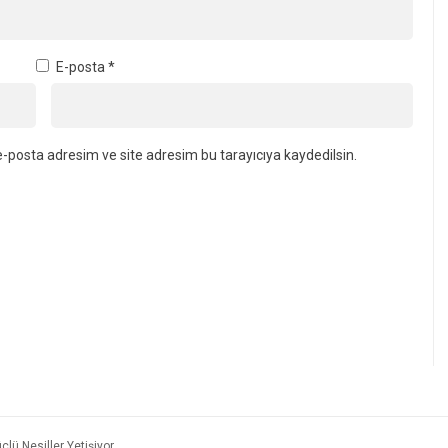
E-posta
*
-posta adresim ve site adresim bu tarayıcıya kaydedilsin.
çlü Nesiller Yetişiyor