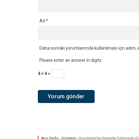
Ad
*
Daha sonraki yorumlarımda kullanılması için adım, e
Please enter an answer in digits:
4 × 4 =
Ana Sayfa
›
Gündem
›
Başiskele’de Değerler Eğitimiyle Gü