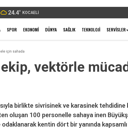
24.4
°
KOCAELI
A
SPOR
EKONOMI
DÜNYA
SAĞLIK
TEKNOLOJI
SERVISLER
dele için sahada
 ekip, vektörle mücad
ıyla birlikte sivrisinek ve karasinek tehdidine
en oluşan 100 personelle sahaya inen Büyükşe
e odaklanarak kentin dört bir yanında kapsaml