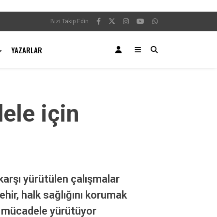
Bizi Takip Edin
YAZARLAR
ele için
 karşı yürütülen çalışmalar
hir, halk sağlığını korumak
ı mücadele yürütüyor