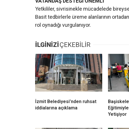
VATANDAŞ DESTEĞİ ÖNEMLİ
Yetkililer, sivrisinekle mücadelede bireyse
Basit tedbirlerle üreme alanlarının ortadan
rol oynadığı vurgulanıyor.
İLGİNİZİ
ÇEKEBİLİR
İzmit Belediyesi’nden ruhsat
Başiskele
iddialarına açıklama
Eğitimiyle
Yetişiyor