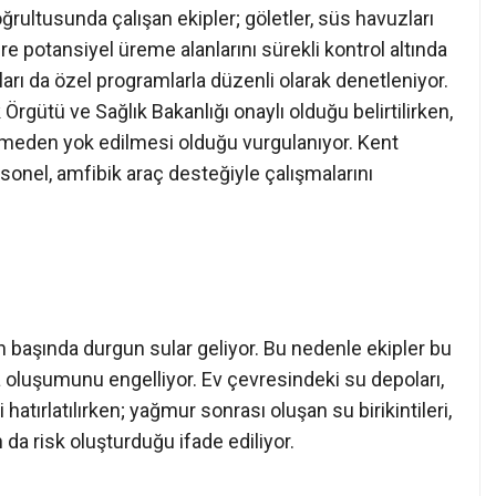
rultusunda çalışan ekipler; göletler, süs havuzları
e potansiyel üreme alanlarını sürekli kontrol altında
nları da özel programlarla düzenli olarak denetleniyor.
 Örgütü ve Sağlık Bakanlığı onaylı olduğu belirtilirken,
gelmeden yok edilmesi olduğu vurgulanıyor. Kent
onel, amfibik araç desteğiyle çalışmalarını
n başında durgun sular geliyor. Bu nedenle ekipler bu
va oluşumunu engelliyor. Ev çevresindeki su depoları,
 hatırlatılırken; yağmur sonrası oluşan su birikintileri,
 da risk oluşturduğu ifade ediliyor.