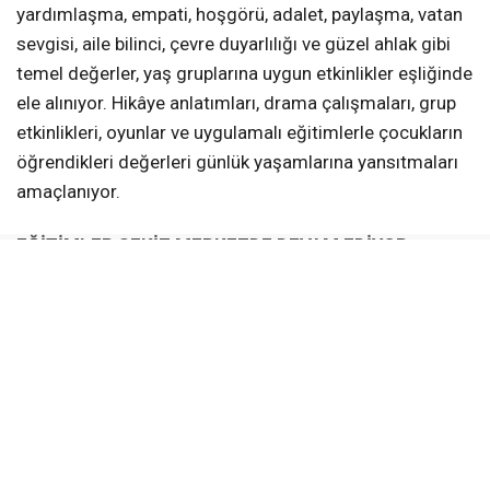
yardımlaşma, empati, hoşgörü, adalet, paylaşma, vatan
sevgisi, aile bilinci, çevre duyarlılığı ve güzel ahlak gibi
temel değerler, yaş gruplarına uygun etkinlikler eşliğinde
ele alınıyor. Hikâye anlatımları, drama çalışmaları, grup
etkinlikleri, oyunlar ve uygulamalı eğitimlerle çocukların
öğrendikleri değerleri günlük yaşamlarına yansıtmaları
amaçlanıyor.
EĞİTİMLER SEKİZ MERKEZDE DEVAM EDİYOR
Değerler Eğitimi kursları;
Türkiye Yüzyılı Gençlik Merkezi
Âlâ Mekân (Yeniköy)
Altınkent Gençhane
Kullar Gençhane