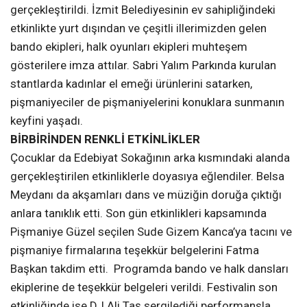
gerçekleştirildi. İzmit Belediyesinin ev sahipliğindeki
etkinlikte yurt dışından ve çeşitli illerimizden gelen
bando ekipleri, halk oyunları ekipleri muhteşem
gösterilere imza attılar. Sabri Yalım Parkında kurulan
stantlarda kadınlar el emeği ürünlerini satarken,
pişmaniyeciler de pişmaniyelerini konuklara sunmanın
keyfini yaşadı.
BİRBİRİNDEN RENKLİ ETKİNLİKLER
Çocuklar da Edebiyat Sokağının arka kısmındaki alanda
gerçekleştirilen etkinliklerle doyasıya eğlendiler. Belsa
Meydanı da akşamları dans ve müziğin doruğa çıktığı
anlara tanıklık etti. Son gün etkinlikleri kapsamında
Pişmaniye Güzel seçilen Sude Gizem Kanca’ya tacını ve
pişmaniye firmalarına teşekkür belgelerini Fatma
Başkan takdim etti. Programda bando ve halk dansları
ekiplerine de teşekkür belgeleri verildi. Festivalin son
etkinliğinde ise DJ Ali Taş sergilediği performansla