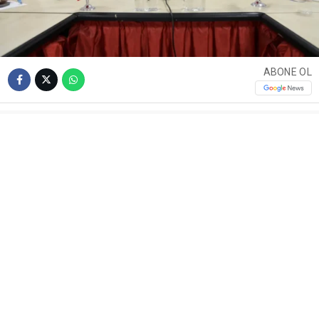
ABONE OL
Vefa Gecesi İçin Hazırlık Toplantısı
AK Parti Kocaeli İl Başkanı Dr. Şahin Talus başkanlığında,
ilçe başkanları ve İl İcra Kurulu üyelerinin katılımıyla Vefa
Gecesi öncesi hazırlık toplantısı gerçekleştirildi.
Toplantıda, AK Parti’nin Kocaeli’deki 25 yıllık teşkilat
geçmişi ve kuruluşundan bugüne görev alan isimlerin bir
araya getirileceği programın detayları ele alındı.