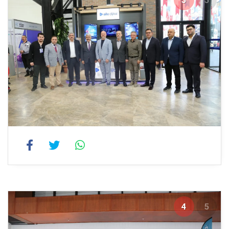
3
5
4
5