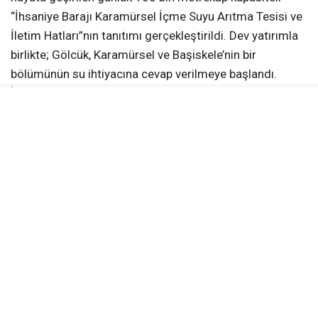
“İhsaniye Barajı Karamürsel İçme Suyu Arıtma Tesisi ve
İletim Hatları”nın tanıtımı gerçekleştirildi. Dev yatırımla
birlikte; Gölcük, Karamürsel ve Başiskele’nin bir
bölümünün su ihtiyacına cevap verilmeye başlandı.
İhsaniye Barajı’ndan gelen ve içme suyu arıtma
tesisinde arıtılan su, 16 bin metre uzunluğundaki isale
hattıyla yerleşim alanlarına güvenli ve kesintisiz biçimde
ulaştırılıyor.
İHSANİYE’NİN SUYU ŞEBEKEYE ULAŞIYOR
Arıtma tesisine ham su sağlayan İhsaniye Barajı, Devlet
Su İşleri (DSİ) tarafından inşa edildi. Barajdan alınan su,
İSU Genel Müdürlüğü tarafından hayata geçirilen arıtma
tesisi ile yaklaşık 2 bin 800 metre uzunluğundaki tünel