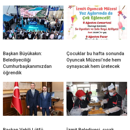
Başkan Büyükakın:
Çocuklar bu hafta sonunda
Belediyeciliği
Oyuncak Müzesi’nde hem
Cumhurbaşkanımızdan
oynayacak hem üretecek
öğrendik
Başkan Vekili Lütfü
İzmit Belediyesi, sıcak