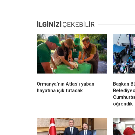
İLGİNİZİ
ÇEKEBİLİR
Ormanya’nın Atlas’ı yaban
Başkan B
hayatına ışık tutacak
Belediyeci
Cumhurba
öğrendik