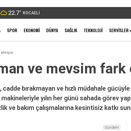
22.7
°
KOCAELI
A
SPOR
EKONOMI
DÜNYA
SAĞLIK
TEKNOLOJI
SERVISLER
 etmiyor
aman ve mevsim fark 
, cadde bırakmayan ve hızlı müdahale gücüyle 
ş makineleriyle yılın her günü sahada görev yap
zlik ve bakım çalışmalarına kesintisiz katkı su
Gündem