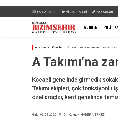
FOTO
GALERİ
VİDEO
GALERİ
YAZARLAR
GÜNDEM
POLITIK
Ana Sayfa
›
Gündem
›
A Takımı’na zaman ve mevsim fark
A Takımı’na z
Kocaeli genelinde girmedik sokak
Takımı ekipleri, çok fonksiyonlu i
özel araçlar, kent genelinde temi
Giriş: 02-05-2026 15:40
Kaynak: HABER MERKEZI