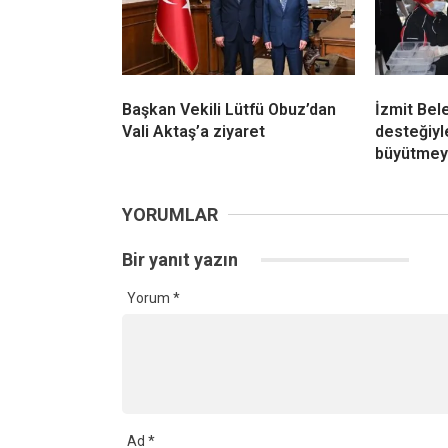
Başkan Vekili Lütfü Obuz’dan
İzmit Bel
Vali Aktaş’a ziyaret
desteğiyl
büyütmey
YORUMLAR
Bir yanıt yazın
Yorum
*
Ad
*