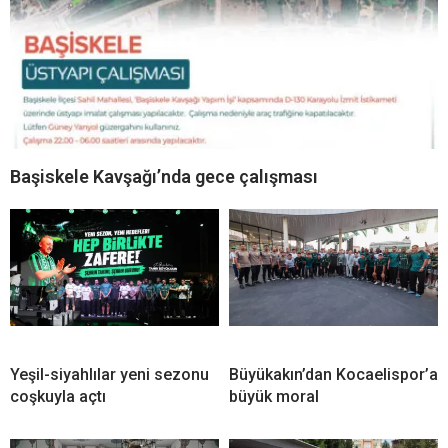
Başiskele Kavşağı’nda gece çalışması
Yeşil-siyahlılar yeni sezonu
Büyükakın’dan Kocaelispor’a
coşkuyla açtı
büyük moral