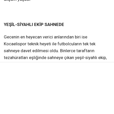
YEŞİL-SİYAHLI EKİP SAHNEDE
Gecenin en heyecan verici anlarından biri ise
Kocaelispor teknik heyeti ile futbolcuların tek tek
sahneye davet edilmesi oldu. Binlerce taraftarın
tezahüratları eşliğinde sahneye çıkan yeşil-siyahlı ekip,
büyük alkışlarla karşılandı. Etkinlikte, Kocaelisporlu
futbolcular taraftarın karşısına çıkarken son transfer
olan Metehan Altunbaş’ın tanıtımı da ilk kez bu
programda gerçekleştirildi. Meydanı dolduran
taraftarlar, futbolculara yoğun sevgi gösterisinde
bulunurken, yeni sezona ilişkin umut ve heyecan
tezahüratlarla meydanı doldurdu. Coşkunun zirveye
ulaştığı gecede yeşil-siyahlılar, takımlarına yeni sezon