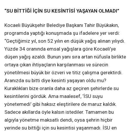
“SU BİTTİĞİ İÇİN SU KESİNTİSİ YAŞAYAN OLMADI”
Kocaeli Büyükşehir Belediye Başkanı Tahir Büyükakın,
programda yaptığı konuşmada şu ifadelere yer verdi:
“Geçtiğimiz yıl, son 52 yılın en düşük yağış alınan yılıydı.
Yüzde 34 oranında emsal yağışlara göre Kocaeli’ye
düşen yağış azaldı. Bunun yanı sıra artan nüfusla birlikte
ortaya çıkan ihtiyaçların karşılanması ve sürecin
yönetilmesi büyük bir özveri ve titiz çalışma gerektirdi.
Aranızda su bitti diye kesinti yaşayan oldu mu?
Kuraklıkları bize oranla daha az geçiren şehirlerde su
kesintilerini gördük. Ama maalesef, ‘İSU suyu
yönetemedi’ gibi haksız eleştirilere de maruz kaldık.
Sadece akıllarda öyle kalsın istediler. Tamamen bu
algıyla yönetme maksatlı dendi, oysa şehrin hiçbir
yerinde su bittiği için su kesintisi yaşanmadı. İSU en