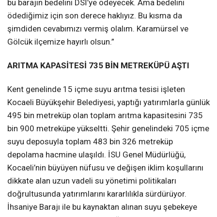
bu barajın bedelini DSİ’ye ödeyecek. Ama bedelini
ödediğimiz için son derece haklıyız. Bu kısma da
şimdiden cevabımızı vermiş olalım. Karamürsel ve
Gölcük ilçemize hayırlı olsun.”
ARITMA KAPASİTESİ 735 BİN METREKÜPÜ AŞTI
Kent genelinde 15 içme suyu arıtma tesisi işleten
Kocaeli Büyükşehir Belediyesi, yaptığı yatırımlarla günlük
495 bin metreküp olan toplam arıtma kapasitesini 735
bin 900 metreküpe yükseltti. Şehir genelindeki 705 içme
suyu deposuyla toplam 483 bin 326 metreküp
depolama hacmine ulaşıldı. İSU Genel Müdürlüğü,
Kocaeli’nin büyüyen nüfusu ve değişen iklim koşullarını
dikkate alan uzun vadeli su yönetimi politikaları
doğrultusunda yatırımlarını kararlılıkla sürdürüyor.
İhsaniye Barajı ile bu kaynaktan alınan suyu şebekeye