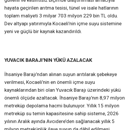
güvenli ve kesintisiz biçimde ulaştırılması amacıyla
hayata geçirilen arıtma tesisi, tünel ve isale hatlarının
toplam maliyeti 3 milyar 703 milyon 229 bin TL oldu.
Dev altyapı yatırımıyla Kocaeli’nin içme suyu sistemine
yeni ve güçlü bir kaynak kazandırıldı.
YUVACIK BARAJI’NIN YÜKÜ AZALACAK
İhsaniye Barajı’ndan alınan suyun arıtılarak şebekeye
verilmesi, Kocaeli’nin en önemli içme suyu
kaynaklarından biri olan Yuvacık Barajı üzerindeki yükü
önemli ölçüde azaltacak. İhsaniye Barajı’nın 8,97 milyon
metreküp depolama hacmi bulunuyor. Yıllık 15 milyon
metreküp su temin kapasitesine sahip sisteme, 2026
yılının Aralık ayında Avcıdere’den sağlanacak yıllık 5
milyon metreküplük ilave suyun da dâhil edilmesi