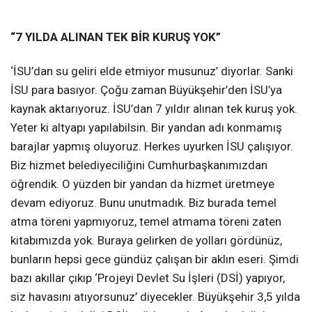
“7 YILDA ALINAN TEK BİR KURUŞ YOK”
‘İSU’dan su geliri elde etmiyor musunuz’ diyorlar. Sanki
İSU para basıyor. Çoğu zaman Büyükşehir’den İSU’ya
kaynak aktarıyoruz. İSU’dan 7 yıldır alınan tek kuruş yok.
Yeter ki altyapı yapılabilsin. Bir yandan adı konmamış
barajlar yapmış oluyoruz. Herkes uyurken İSU çalışıyor.
Biz hizmet belediyeciliğini Cumhurbaşkanımızdan
öğrendik. O yüzden bir yandan da hizmet üretmeye
devam ediyoruz. Bunu unutmadık. Biz burada temel
atma töreni yapmıyoruz, temel atmama töreni zaten
kitabımızda yok. Buraya gelirken de yolları gördünüz,
bunların hepsi gece gündüz çalışan bir aklın eseri. Şimdi
bazı akıllar çıkıp ‘Projeyi Devlet Su İşleri (DSİ) yapıyor,
siz havasını atıyorsunuz’ diyecekler. Büyükşehir 3,5 yılda