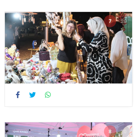
7
20
8
20