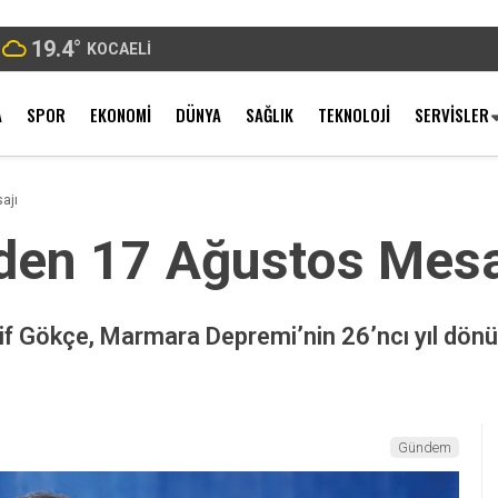
19.4
°
KOCAELI
A
SPOR
EKONOMI
DÜNYA
SAĞLIK
TEKNOLOJI
SERVISLER
ajı
den 17 Ağustos Mesa
tif Gökçe, Marmara Depremi’nin 26’ncı yıl dönü
Gündem