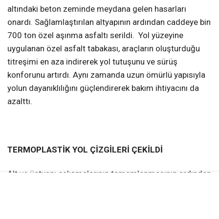
altındaki beton zeminde meydana gelen hasarları
onardı. Sağlamlaştırılan altyapının ardından caddeye bin
700 ton özel aşınma asfaltı serildi. Yol yüzeyine
uygulanan özel asfalt tabakası, araçların oluşturduğu
titreşimi en aza indirerek yol tutuşunu ve sürüş
konforunu artırdı. Aynı zamanda uzun ömürlü yapısıyla
yolun dayanıklılığını güçlendirerek bakım ihtiyacını da
azalttı.
TERMOPLASTİK YOL ÇİZGİLERİ ÇEKİLDİ
Alt ve üstyapı çalışmalarının tamamlanmasının ardından
caddede trafik güvenliğini artırmak amacıyla sıcak
uygulanarak yol yüzeyine güçlü şekilde tutunan,
aşınmaya ve hava koşullarına karşı dayanıklı özel