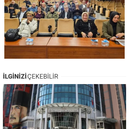
İLGİNİZİ
ÇEKEBİLİR