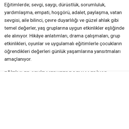
Eğitimlerde; sevgi, saygı, dürüstlük, sorumluluk,
yardımlaşma, empati, hoşgörü, adalet, paylaşma, vatan
sevgisi, aile bilinci, çevre duyarlılığı ve güzel ahlak gibi
temel değerler, yaş gruplarına uygun etkinlikler eşliğinde
ele alınıyor. Hikâye anlatımları, drama çalışmaları, grup
etkinlikleri, oyunlar ve uygulamalı eğitimlerle çocukların
öğrendikleri değerleri günlük yaşamlarına yansıtmaları
amaçlanıyor.
EĞİTİMLER SEKİZ MERKEZDE DEVAM EDİYOR
Değerler Eğitimi kursları;
Türkiye Yüzyılı Gençlik Merkezi
Âlâ Mekân (Yeniköy)
Altınkent Gençhane