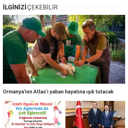
İLGİNİZİ
ÇEKEBİLİR
Ormanya’nın Atlas’ı yaban hayatına ışık tutacak