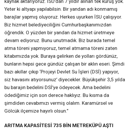
kaynak aktarıyoruz. İSU’dan 7 yıldır alınan tek kuruş yok.
Yeter ki altyapı yapılabilsin. Bir yandan adı konmamış
barajlar yapmış oluyoruz. Herkes uyurken İSU çalışıyor.
Biz hizmet belediyeciliğini Cumhurbaşkanımızdan
öğrendik. O yüzden bir yandan da hizmet üretmeye
devam ediyoruz. Bunu unutmadık. Biz burada temel
atma töreni yapmıyoruz, temel atmama töreni zaten
kitabımızda yok. Buraya gelirken de yolları gördünüz,
bunların hepsi gece gündüz çalışan bir aklın eseri. Şimdi
bazı akıllar çıkıp ‘Projeyi Devlet Su İşleri (DSİ) yapıyor,
siz havasını atıyorsunuz’ diyecekler. Büyükşehir 3,5 yılda
bu barajın bedelini DSİ’ye ödeyecek. Ama bedelini
ödediğimiz için son derece haklıyız. Bu kısma da
şimdiden cevabımızı vermiş olalım. Karamürsel ve
Gölcük ilçemize hayırlı olsun.”
ARITMA KAPASİTESİ 735 BİN METREKÜPÜ AŞTI