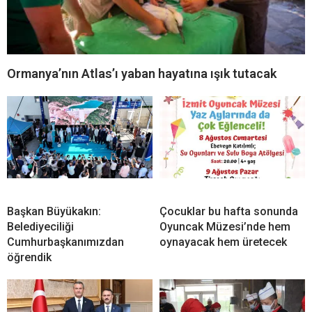
Ormanya’nın Atlas’ı yaban hayatına ışık tutacak
Başkan Büyükakın:
Çocuklar bu hafta sonunda
Belediyeciliği
Oyuncak Müzesi’nde hem
Cumhurbaşkanımızdan
oynayacak hem üretecek
öğrendik