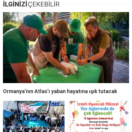
İLGİNİZİ
ÇEKEBİLİR
Ormanya’nın Atlas’ı yaban hayatına ışık tutacak