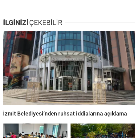
İLGİNİZİ
ÇEKEBİLİR
İzmit Belediyesi’nden ruhsat iddialarına açıklama