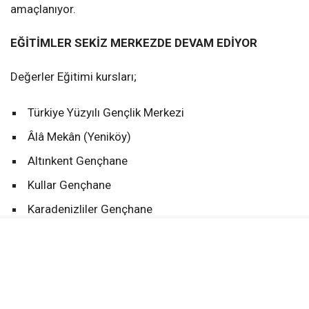
amaçlanıyor.
EĞİTİMLER SEKİZ MERKEZDE DEVAM EDİYOR
Değerler Eğitimi kursları;
Türkiye Yüzyılı Gençlik Merkezi
Âlâ Mekân (Yeniköy)
Altınkent Gençhane
Kullar Gençhane
Karadenizliler Gençhane
Vezirçiftliği Gençhane
Bahçecik Gençhane
Yeşilkent Gençhane