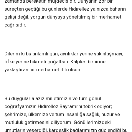
zamanda bereketin müjdecisidir. Dünyanın zor bir
süreçten geçtiği bu günlerde Hıdırellez yalnızca baharın
gelişi değil, yorgun dünyaya yöneltilmiş bir merhamet
çağrısıdır.
Dilerim ki bu anlamlı gün; ayrılıklar yerine yakınlaşmayı,
öfke yerine hikmeti çoğaltsın. Kalpleri birbirine
yaklaştıran bir merhamet dili olsun.
Bu duygularla aziz milletimizin ve tüm gönül
coğrafyamızın Hıdırellez Bayramı’nı tebrik ediyor;
şehrimize, ülkemize ve tüm insanlığa sağlık, huzur ve
mutluluk getirmesini diliyorum. Gönüllerimizdeki
umutların yeşerdiği, kardeşlik bağlarımızın güçlendiği bu