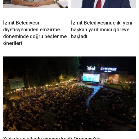
İzmit Belediyesi
İzmit Belediyesinde iki yeni
diyetisyeninden emzirme
başkan yardımcısı göreve
döneminde doğru beslenme
başladı
önerileri
Yıldızların altında sinema keyfi Ormanya’da