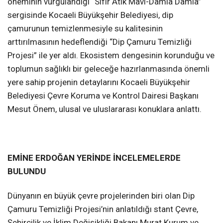
öneminin vurgulandığı “Sıfır Atık Mavi-Damla Damla”
sergisinde Kocaeli Büyükşehir Belediyesi, dip
çamurunun temizlenmesiyle su kalitesinin
arttırılmasının hedeflendiği “Dip Çamuru Temizliği
Projesi” ile yer aldı. Ekosistem dengesinin korunduğu ve
toplumun sağlıklı bir geleceğe hazırlanmasında önemli
yere sahip projenin detaylarını Kocaeli Büyükşehir
Belediyesi Çevre Koruma ve Kontrol Dairesi Başkanı
Mesut Önem, ulusal ve uluslararası konuklara anlattı.
EMİNE ERDOĞAN YERİNDE İNCELEMELERDE
BULUNDU
Dünyanın en büyük çevre projelerinden biri olan Dip
Çamuru Temizliği Projesi’nin anlatıldığı stant Çevre,
Şehircilik ve İklim Değişikliği Bakanı Murat Kurum ve