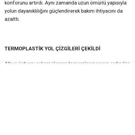
konforunu artırdı. Aynı zamanda uzun ömürlü yapısıyla
yolun dayanıklılığını güçlendirerek bakım ihtiyacını da
azalttı.
TERMOPLASTİK YOL ÇİZGİLERİ ÇEKİLDİ
Alt ve üstyapı çalışmalarının tamamlanmasının ardından
caddede trafik güvenliğini artırmak amacıyla sıcak
uygulanarak yol yüzeyine güçlü şekilde tutunan,
aşınmaya ve hava koşullarına karşı dayanıklı özel
termoplastik yol çizgileri çekildi. Gece far ışığını daha iyi
yansıtan bu çizgiler, şeritleri ve yaya geçitlerini sürücüler
için daha belirgin hale getirirken, yağışlı havalarda ve
düşük görüş şartlarında da yolun daha rahat takip
edilmesini sağlıyor. Böylelikle hem araç trafiğinin