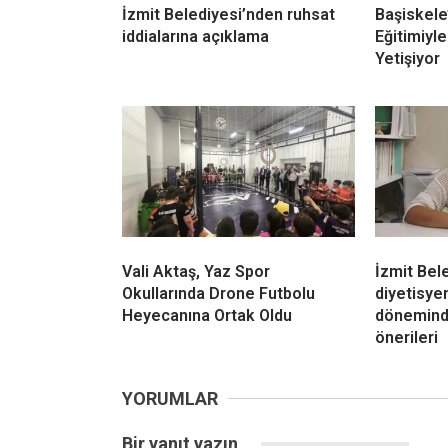
İzmit Belediyesi’nden ruhsat
Başiskele
iddialarına açıklama
Eğitimiyle
Yetişiyor
Vali Aktaş, Yaz Spor
İzmit Bel
Okullarında Drone Futbolu
diyetisy
Heyecanına Ortak Oldu
dönemind
önerileri
YORUMLAR
Bir yanıt yazın