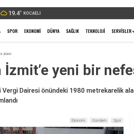
19.4
°
KOCAELI
A
SPOR
EKONOMI
DÜNYA
SAĞLIK
TEKNOLOJI
SERVISLER
es alanı
İzmit’e yeni bir nefe
ski Vergi Dairesi önündeki 1980 metrekarelik 
mlandı
Ekonomi
Gündem
Spor