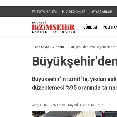
FOTO
GALERİ
VİDEO
GALERİ
YAZARLAR
GÜNDEM
POLITIK
Ana Sayfa
›
Gündem
›
Büyükşehir’den İzmit’e yeni bir nef
Büyükşehir’den 
Büyükşehir’in İzmit’te, yıkılan e
düzenlemesi %95 oranında tama
Giriş: 13-07-2025 15:20
Kaynak: HABER MERKEZI