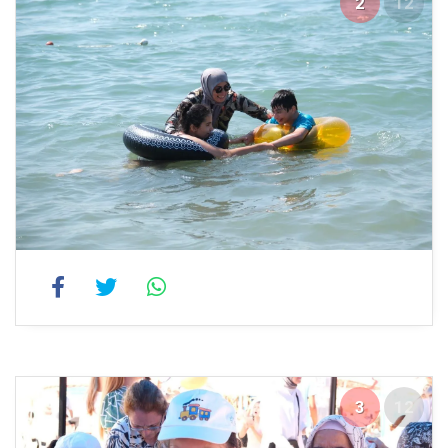
2
12
3
12