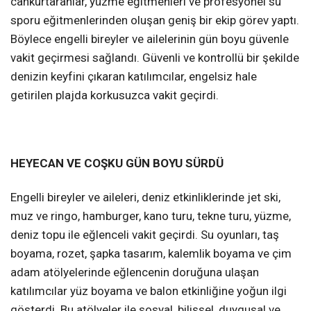
cankurtaranlar, yüzme eğitmenleri ve profesyonel su
sporu eğitmenlerinden oluşan geniş bir ekip görev yaptı.
Böylece engelli bireyler ve ailelerinin gün boyu güvenle
vakit geçirmesi sağlandı. Güvenli ve kontrollü bir şekilde
denizin keyfini çıkaran katılımcılar, engelsiz hale
getirilen plajda korkusuzca vakit geçirdi.
HEYECAN VE COŞKU GÜN BOYU SÜRDÜ
Engelli bireyler ve aileleri, deniz etkinliklerinde jet ski,
muz ve ringo, hamburger, kano turu, tekne turu, yüzme,
deniz topu ile eğlenceli vakit geçirdi. Su oyunları, taş
boyama, rozet, şapka tasarım, kalemlik boyama ve çim
adam atölyelerinde eğlencenin doruğuna ulaşan
katılımcılar yüz boyama ve balon etkinliğine yoğun ilgi
gösterdi. Bu atölyeler ile sosyal, bilişsel, duygusal ve