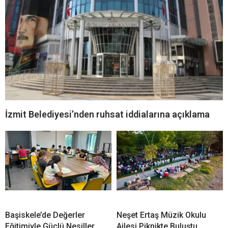
İzmit Belediyesi’nden ruhsat iddialarına açıklama
Başiskele’de Değerler
Neşet Ertaş Müzik Okulu
Eğitimiyle Güçlü Nesiller
Ailesi Piknikte Buluştu