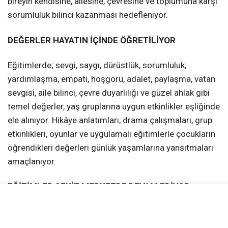
bireyin kendisine, ailesine, çevresine ve toplumuna karşı
sorumluluk bilinci kazanması hedefleniyor.
DEĞERLER HAYATIN İÇİNDE ÖĞRETİLİYOR
Eğitimlerde; sevgi, saygı, dürüstlük, sorumluluk,
yardımlaşma, empati, hoşgörü, adalet, paylaşma, vatan
sevgisi, aile bilinci, çevre duyarlılığı ve güzel ahlak gibi
temel değerler, yaş gruplarına uygun etkinlikler eşliğinde
ele alınıyor. Hikâye anlatımları, drama çalışmaları, grup
etkinlikleri, oyunlar ve uygulamalı eğitimlerle çocukların
öğrendikleri değerleri günlük yaşamlarına yansıtmaları
amaçlanıyor.
EĞİTİMLER SEKİZ MERKEZDE DEVAM EDİYOR
Değerler Eğitimi kursları;