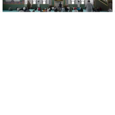
Vali Aktaş, Tepeköy’de Mahalle Sakinleriyle Buluştu
Gölcük Belediyesi
Macera, doğa ve keşif aynı
Geleneksel El Sanatları
rotada buluştu
Festivali Başladı