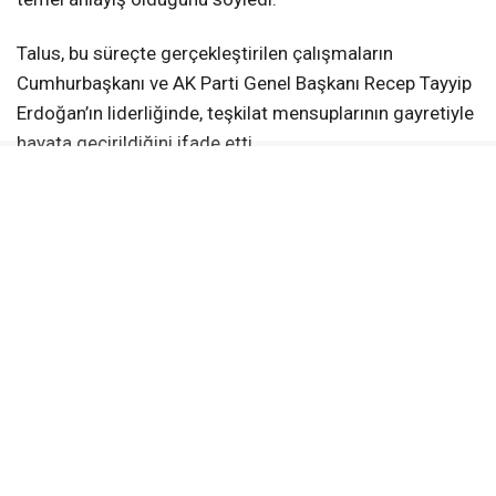
Talus, bu süreçte gerçekleştirilen çalışmaların
Cumhurbaşkanı ve AK Parti Genel Başkanı Recep Tayyip
Erdoğan’ın liderliğinde, teşkilat mensuplarının gayretiyle
hayata geçirildiğini ifade etti.
Geçmiş Dönem Teşkilat Mensupları
Buluşacak
Kocaeli’de düzenlenecek Vefa Gecesi’nde AK Parti’nin
kuruluşundan bugüne teşkilatlarda görev alan çok
sayıda isim bir araya gelecek.
Programa geçmiş dönem il ve ilçe yöneticileri ile
teşkilat mensuplarının yanı sıra hayatını kaybeden İl
İstişare Kurulu yöneticilerinin aileleri de davet edilecek.