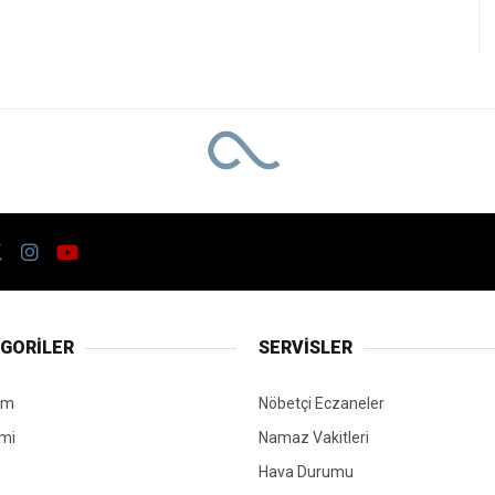
la açtı
r yeni sezonu coşkuyl
arafından düzenlenen Kocaelispor 2026-2027 s
gecenin finalinde ise Buray konseri ve binlerce 
kusunu zirveye taşıdı
Gündem