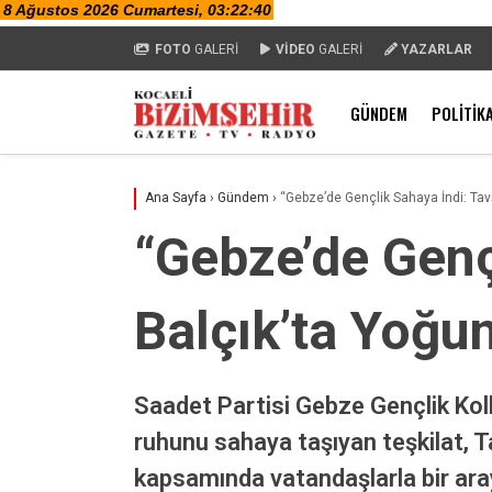
FOTO
GALERİ
VİDEO
GALERİ
YAZARLAR
GÜNDEM
POLITIK
Ana Sayfa
›
Gündem
›
“Gebze’de Gençlik Sahaya İndi: Tavş
“Gebze’de Gençl
Balçık’ta Yoğu
Saadet Partisi Gebze Gençlik Kolla
ruhunu sahaya taşıyan teşkilat, Ta
kapsamında vatandaşlarla bir araya