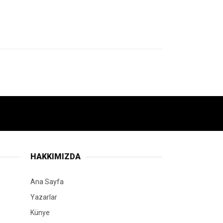
a açtı
ezon açılış programında
kişinin hep birlikte söylediği
SON HABERLER
Başiskele Kavşağı’nda gece
çalışması