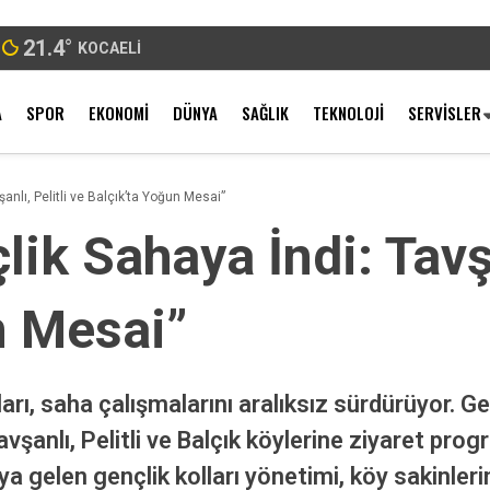
21.4
°
KOCAELI
A
SPOR
EKONOMI
DÜNYA
SAĞLIK
TEKNOLOJI
SERVISLER
anlı, Pelitli ve Balçık’ta Yoğun Mesai”
ik Sahaya İndi: Tavşa
n Mesai”
rı, saha çalışmalarını aralıksız sürdürüyor. Gen
vşanlı, Pelitli ve Balçık köylerine ziyaret pro
 gelen gençlik kolları yönetimi, köy sakinlerin