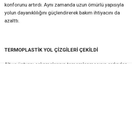
konforunu artırdı. Aynı zamanda uzun ömürlü yapısıyla
yolun dayanıklılığını güçlendirerek bakım ihtiyacını da
azalttı.
TERMOPLASTİK YOL ÇİZGİLERİ ÇEKİLDİ
Alt ve üstyapı çalışmalarının tamamlanmasının ardından
caddede trafik güvenliğini artırmak amacıyla sıcak
uygulanarak yol yüzeyine güçlü şekilde tutunan,
aşınmaya ve hava koşullarına karşı dayanıklı özel
termoplastik yol çizgileri çekildi. Gece far ışığını daha iyi
yansıtan bu çizgiler, şeritleri ve yaya geçitlerini sürücüler
için daha belirgin hale getirirken, yağışlı havalarda ve
düşük görüş şartlarında da yolun daha rahat takip
edilmesini sağlıyor. Böylelikle hem araç trafiğinin