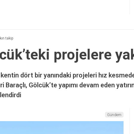
kın takip
cük’teki projelere ya
 kentin dört bir yanındaki projeleri hız kesm
i Baraçlı, Gölcük’te yapımı devam eden yatırım
endirdi
Gündem