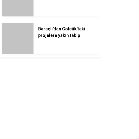
Baraçlı’dan Gölcük’teki
projelere yakın takip
Kocaeli’de adrenalin zirve
yapacak
İlim Yayma Cemiyeti Yaz
Eğitim Programı
Tamamlandı
İzmit Belediyesinden
muhtarlara doğum günü
ziyareti
Kocaelispor’da Joseph
Nonge Brest’e Transfer Oldu