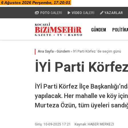
FOTO
GALERİ
VİDEO
GALERİ
YAZARLAR
GÜNDEM
POLITIK
Ana Sayfa
›
Gündem
›
İYİ Parti Körfez ‘de seçim günü
İYİ Parti Körfe
İYİ Parti Körfez İlçe Başkanlığı’
yapılacak. Her mahalle ve köy için
Murteza Özün, tüm üyeleri sandığ
Giriş: 10-09-2025 17:21
Kaynak: HABER MERKEZI