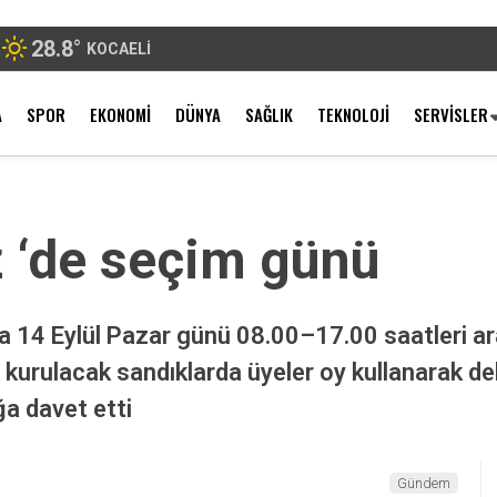
28.8
°
KOCAELI
A
SPOR
EKONOMI
DÜNYA
SAĞLIK
TEKNOLOJI
SERVISLER
z ‘de seçim günü
nda 14 Eylül Pazar günü 08.00–17.00 saatleri a
 kurulacak sandıklarda üyeler oy kullanarak del
a davet etti
Gündem