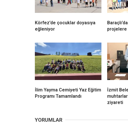
Körfez’de çocuklar doyasıya
Baraçlı’d
eğleniyor
projelere 
İlim Yayma Cemiyeti Yaz Eğitim
İzmit Bel
Programı Tamamlandı
muhtarla
ziyareti
YORUMLAR