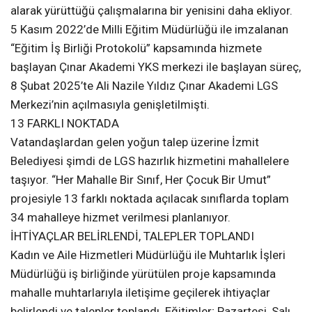
alarak yürüttüğü çalışmalarına bir yenisini daha ekliyor.
5 Kasım 2022’de Milli Eğitim Müdürlüğü ile imzalanan
“Eğitim İş Birliği Protokolü” kapsamında hizmete
başlayan Çınar Akademi YKS merkezi ile başlayan süreç,
8 Şubat 2025’te Ali Nazile Yıldız Çınar Akademi LGS
Merkezi’nin açılmasıyla genişletilmişti.
13 FARKLI NOKTADA
Vatandaşlardan gelen yoğun talep üzerine İzmit
Belediyesi şimdi de LGS hazırlık hizmetini mahallelere
taşıyor. “Her Mahalle Bir Sınıf, Her Çocuk Bir Umut”
projesiyle 13 farklı noktada açılacak sınıflarda toplam
34 mahalleye hizmet verilmesi planlanıyor.
İHTİYAÇLAR BELİRLENDİ, TALEPLER TOPLANDI
Kadın ve Aile Hizmetleri Müdürlüğü ile Muhtarlık İşleri
Müdürlüğü iş birliğinde yürütülen proje kapsamında
mahalle muhtarlarıyla iletişime geçilerek ihtiyaçlar
belirlendi ve talepler toplandı. Eğitimler; Pazartesi, Salı