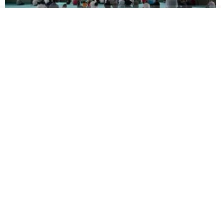
Vali Aktaş, Tepeköy’de Mahalle Sakinleriyle Buluştu
Gölcük Belediyesi
Macera, doğa ve keşif aynı
Geleneksel El Sanatları
rotada buluştu
Festivali Başladı