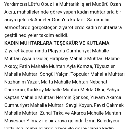
Yardımcısı Lütfü Obuz ile Muhtarlık İşleri Müdürü Ozan
Aksu, mahallelerinde görev yapan kadın muhtarlarla bir
araya gelerek Anneler Günü’nü kutladı. Samimi bir
atmosferde gerçekleşen ziyaretlerde kadın muhtarlara
çeşitli hediyeler takdim edildi.
KADIN MUHTARLARA TEŞEKKÜR VE KUTLAMA
Ziyaret kapsamında Plajyolu Cumhuriyet Mahalle
Muhtarı Aysun Güler, Hatipköy Mahalle Muhtarı Habibe
Aksoy, Fatih Mahalle Muhtarı Ayla Komza, Tüysüzler
Mahalle Muhtarı Songül Yalçın, Topçular Mahalle Muhtarı
Nazhanım Yazar, Malta Mahalle Muhtarı Nebahat
Camkıran, Kadıköy Mahalle Muhtarı Melda Okur, Yahya
Kaptan Mahalle Muhtarı Nermin Şenses, Yuvam Akarca
Cumhuriyet Mahalle Muhtarı Sevgi Koyun, Fevzi Çakmak
Mahalle Muhtarı Zuhal Tırka ve Akarca Mahalle Muhtarı
Müyesser Yılmaz ile bir araya gelindi. İzmit Belediyesi
yetkilileri, mahallelerde özveriyle görev yapan kadın