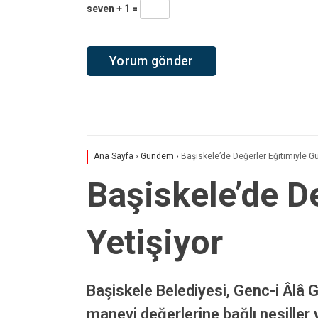
seven + 1 =
Ana Sayfa
›
Gündem
›
Başiskele’de Değerler Eğitimiyle Gü
Başiskele’de De
Yetişiyor
Başiskele Belediyesi, Genc-i Âlâ 
manevi değerlerine bağlı nesiller