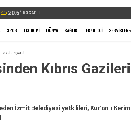
20.5
°
KOCAELI
A
SPOR
EKONOMI
DÜNYA
SAĞLIK
TEKNOLOJI
SERVISLER
ine vefa ziyareti
inden Kıbrıs Gaziler
t eden İzmit Belediyesi yetkilileri, Kur’an-ı Ker
i