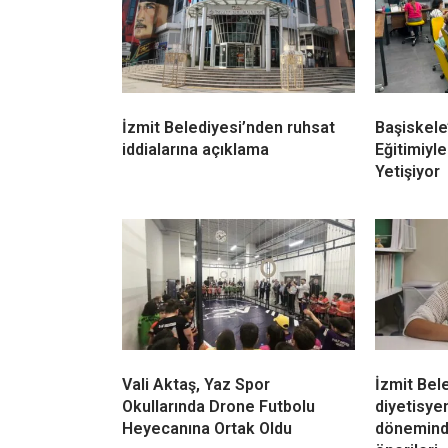
İzmit Belediyesi’nden ruhsat
Başiskele
iddialarına açıklama
Eğitimiyle
Yetişiyor
Vali Aktaş, Yaz Spor
İzmit Bel
Okullarında Drone Futbolu
diyetisy
Heyecanına Ortak Oldu
dönemind