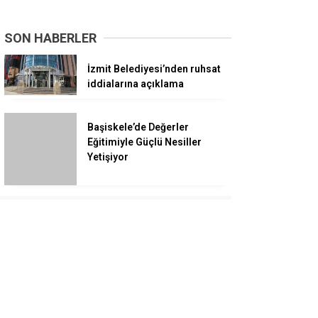
SON HABERLER
İzmit Belediyesi’nden ruhsat
iddialarına açıklama
Başiskele’de Değerler
Eğitimiyle Güçlü Nesiller
Yetişiyor
Neşet Ertaş Müzik Okulu
Ailesi Piknikte Buluştu
Vali Aktaş, Yaz Spor
Okullarında Drone Futbolu
Heyecanına Ortak Oldu