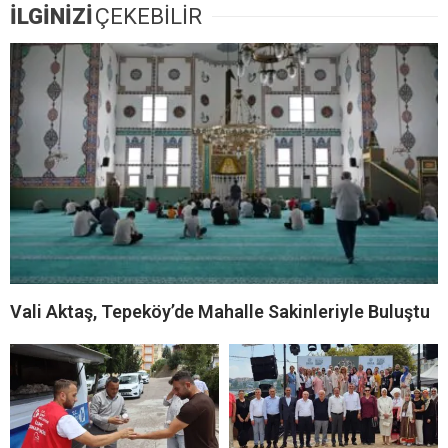
İLGİNİZİ
ÇEKEBİLİR
Vali Aktaş, Tepeköy’de Mahalle Sakinleriyle Buluştu