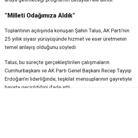
“Milleti Odağımıza Aldık”
Toplantının açılışında konuşan Şahin Talus, AK Parti’nin
25 yıllık siyasi yürüyüşünde hizmet ve eser üretmenin
temel anlayış olduğunu söyledi.
Talus, bu süreçte gerçekleştirilen çalışmaların
Cumhurbaşkanı ve AK Parti Genel Başkanı Recep Tayyip
Erdoğan’ın liderliğinde, teşkilat mensuplarının gayretiyle
hayata geçirildiğini ifade etti.
Geçmiş Dönem Teşkilat Mensupları
Buluşacak
Kocaeli’de düzenlenecek Vefa Gecesi’nde AK Parti’nin
kuruluşundan bugüne teşkilatlarda görev alan çok