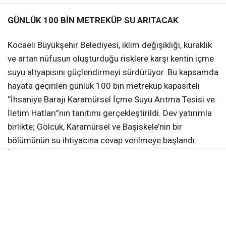
GÜNLÜK 100 BİN METREKÜP SU ARITACAK
Kocaeli Büyükşehir Belediyesi, iklim değişikliği, kuraklık
ve artan nüfusun oluşturduğu risklere karşı kentin içme
suyu altyapısını güçlendirmeyi sürdürüyor. Bu kapsamda
hayata geçirilen günlük 100 bin metreküp kapasiteli
“İhsaniye Barajı Karamürsel İçme Suyu Arıtma Tesisi ve
İletim Hatları”nın tanıtımı gerçekleştirildi. Dev yatırımla
birlikte; Gölcük, Karamürsel ve Başiskele’nin bir
bölümünün su ihtiyacına cevap verilmeye başlandı.
İhsaniye Barajı’ndan gelen ve içme suyu arıtma
tesisinde arıtılan su, 16 bin metre uzunluğundaki isale
hattıyla yerleşim alanlarına güvenli ve kesintisiz biçimde
ulaştırılıyor.