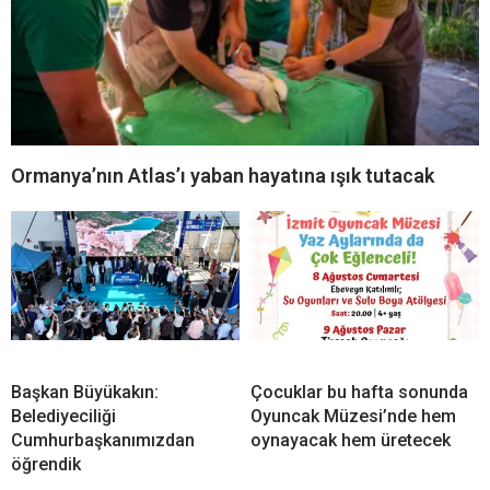
Ormanya’nın Atlas’ı yaban hayatına ışık tutacak
Başkan Büyükakın:
Çocuklar bu hafta sonunda
Belediyeciliği
Oyuncak Müzesi’nde hem
Cumhurbaşkanımızdan
oynayacak hem üretecek
öğrendik