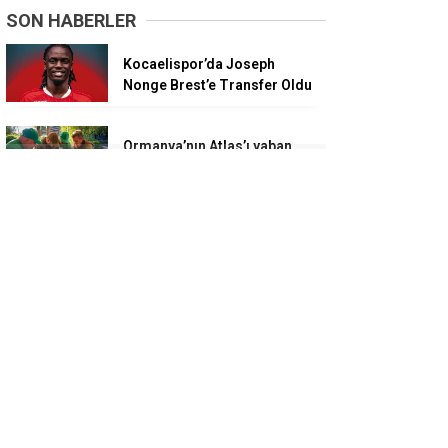
SON HABERLER
Kocaelispor’da Joseph
Nonge Brest’e Transfer Oldu
Ormanya’nın Atlas’ı yaban
hayatına ışık tutacak
Başkan Büyükakın:
Belediyeciliği
Cumhurbaşkanımızdan
öğrendik
Özgür Özel, Lütfü Obuz’a
parti rozetini taktı
Erdem Arcan, Yeni Parti’nin İl