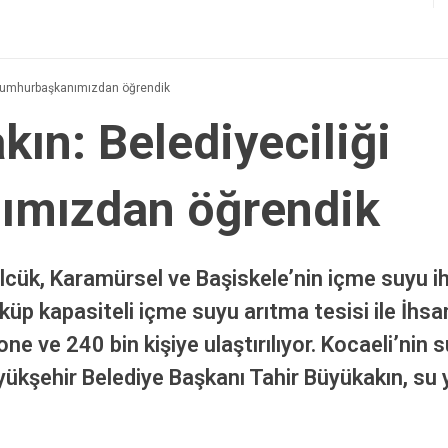
 Cumhurbaşkanımızdan öğrendik
ın: Belediyeciliği
ımızdan öğrendik
lcük, Karamürsel ve Başiskele’nin içme suyu iht
p kapasiteli içme suyu arıtma tesisi ile İhsan
e ve 240 bin kişiye ulaştırılıyor. Kocaeli’nin 
ükşehir Belediye Başkanı Tahir Büyükakın, su y