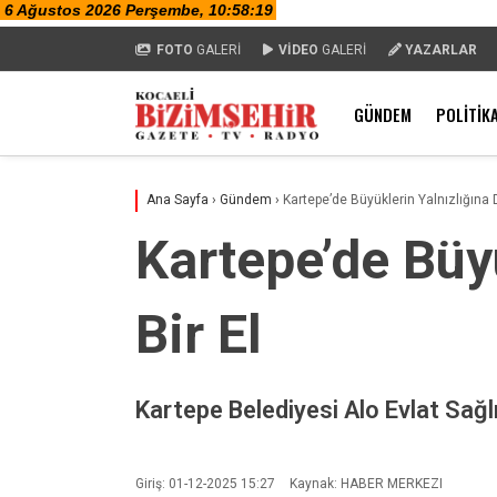
FOTO
GALERİ
VİDEO
GALERİ
YAZARLAR
GÜNDEM
POLITIK
Ana Sayfa
›
Gündem
›
Kartepe’de Büyüklerin Yalnızlığına 
Kartepe’de Büy
Bir El
Kartepe Belediyesi Alo Evlat Sağlı
Giriş: 01-12-2025 15:27
Kaynak: HABER MERKEZI