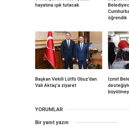
hayatına ışık tutacak
Belediyeci
Cumhurba
öğrendik
Başkan Vekili Lütfü Obuz’dan
İzmit Bel
Vali Aktaş’a ziyaret
desteğiyl
büyütmey
YORUMLAR
Bir yanıt yazın