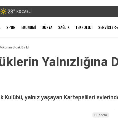
28
°
KOCAELI
A
SPOR
EKONOMI
DÜNYA
SAĞLIK
TEKNOLOJI
SERVISLER
Dokunan Sıcak Bir El
üklerin Yalnızlığına
k Kulübü, yalnız yaşayan Kartepelileri evlerin
Gündem