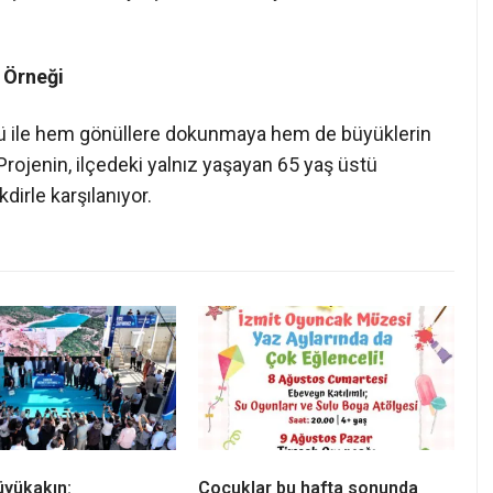
 Örneği
übü ile hem gönüllere dokunmaya hem de büyüklerin
Projenin, ilçedeki yalnız yaşayan 65 yaş üstü
irle karşılanıyor.
üyükakın:
Çocuklar bu hafta sonunda