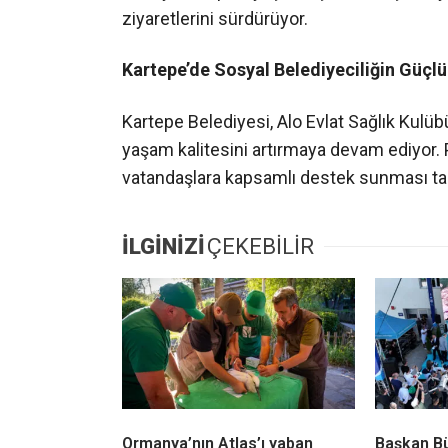
ziyaretlerini sürdürüyor.
Kartepe’de Sosyal Belediyeciliğin Güçlü
Kartepe Belediyesi, Alo Evlat Sağlık Kul
yaşam kalitesini artırmaya devam ediyor. 
vatandaşlara kapsamlı destek sunması takd
İLGİNİZİ
ÇEKEBİLİR
Ormanya’nın Atlas’ı yaban
Başkan B