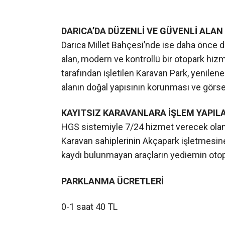
DARICA’DA DÜZENLİ VE GÜVENLİ ALAN
Darıca Millet Bahçesi’nde ise daha önce dü
alan, modern ve kontrollü bir otopark hiz
tarafından işletilen Karavan Park, yenile
alanın doğal yapısının korunması ve görsel
KAYITSIZ KARAVANLARA İŞLEM YAPIL
HGS sistemiyle 7/24 hizmet verecek ola
Karavan sahiplerinin Akçapark işletmesine 
kaydı bulunmayan araçların yediemin otopar
PARKLANMA ÜCRETLERİ
0-1 saat 40 TL