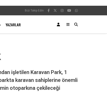
Bizi Takip Edin
YAZARLAR
k
ndan işletilen Karavan Park, 1
i parkta karavan sahiplerine önemli
emin otoparkına çekileceği