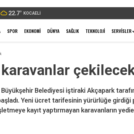
22.7
°
KOCAELI
A
SPOR
EKONOMI
DÜNYA
SAĞLIK
TEKNOLOJI
SERVISLER
k
karavanlar çekilece
 Büyükşehir Belediyesi iştiraki Akçapark tarafı
şladı. Yeni ücret tarifesinin yürürlüğe girdiğ
 işletmeye kayıt yaptırmayan karavanların yedi