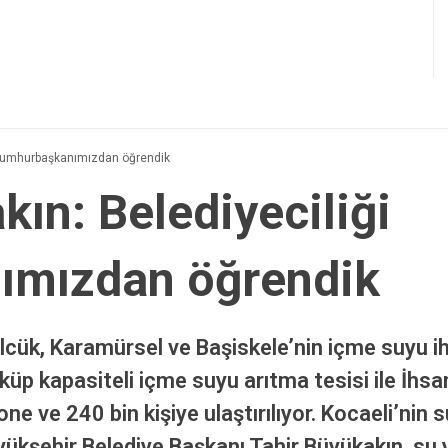
 Cumhurbaşkanımızdan öğrendik
ın: Belediyeciliği
ımızdan öğrendik
lcük, Karamürsel ve Başiskele’nin içme suyu iht
p kapasiteli içme suyu arıtma tesisi ile İhsan
e ve 240 bin kişiye ulaştırılıyor. Kocaeli’nin 
ükşehir Belediye Başkanı Tahir Büyükakın, su y