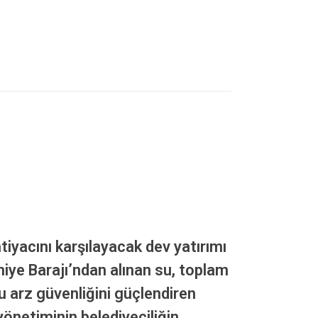
iyacını karşılayacak dev yatırımı
iye Barajı’ndan alınan su, toplam
su arz güvenliğini güçlendiren
önetiminin belediyeciliğin