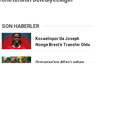
SON HABERLER
Kocaelispor’da Joseph
Nonge Brest’e Transfer Oldu
Ormanya’nın Atlas’ı yaban
hayatına ışık tutacak
Başkan Büyükakın:
Belediyeciliği
Cumhurbaşkanımızdan
öğrendik
Özgür Özel, Lütfü Obuz’a
parti rozetini taktı