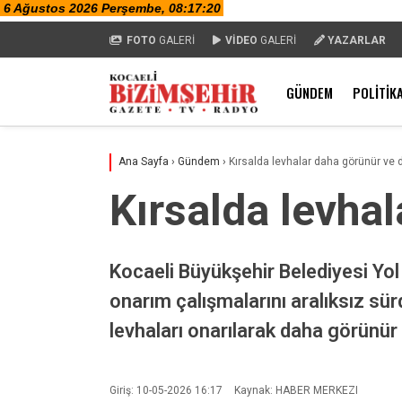
FOTO
GALERİ
VİDEO
GALERİ
YAZARLAR
GÜNDEM
POLITIK
Ana Sayfa
›
Gündem
›
Kırsalda levhalar daha görünür ve
Kırsalda levha
Kocaeli Büyükşehir Belediyesi Yol
onarım çalışmalarını aralıksız sü
levhaları onarılarak daha görünür
Giriş: 10-05-2026 16:17
Kaynak: HABER MERKEZI