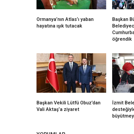
Ormanya’nın Atlas’ı yaban
Başkan B
hayatına ışık tutacak
Belediyeci
Cumhurba
öğrendik
Başkan Vekili Lütfü Obuz’dan
İzmit Bel
Vali Aktaş’a ziyaret
desteğiyl
büyütmey