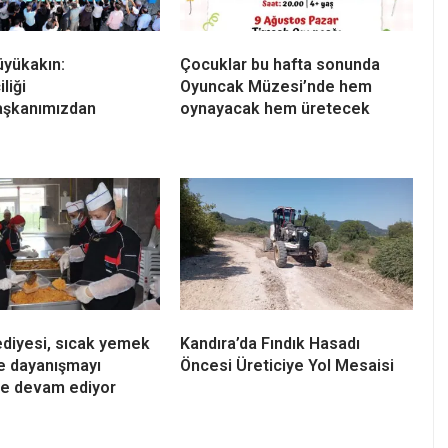
üyükakın:
Çocuklar bu hafta sonunda
liği
Oyuncak Müzesi’nde hem
şkanımızdan
oynayacak hem üretecek
ediyesi, sıcak yemek
Kandıra’da Fındık Hasadı
e dayanışmayı
Öncesi Üreticiye Yol Mesaisi
e devam ediyor