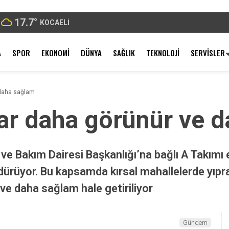
17.7
°
KOCAELI
A
SPOR
EKONOMI
DÜNYA
SAĞLIK
TEKNOLOJI
SERVISLER
 daha sağlam
lar daha görünür ve 
 ve Bakım Dairesi Başkanlığı’na bağlı A Takımı 
rdürüyor. Bu kapsamda kırsal mahallelerde yıpra
 ve daha sağlam hale getiriliyor
Gündem