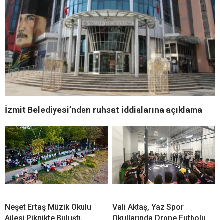
İzmit Belediyesi’nden ruhsat iddialarına açıklama
Neşet Ertaş Müzik Okulu
Vali Aktaş, Yaz Spor
Ailesi Piknikte Buluştu
Okullarında Drone Futbolu