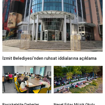
İzmit Belediyesi’nden ruhsat iddialarına açıklama
Başiskele’de Değerler
Neşet Ertaş Müzik Okulu