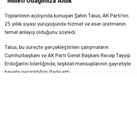
“Milleti Odağımıza Aldık”
Toplantının açılışında konuşan Şahin Talus, AK Parti’nin
25 yıllık siyasi yürüyüşünde hizmet ve eser üretmenin
temel anlayış olduğunu söyledi.
Talus, bu süreçte gerçekleştirilen çalışmaların
Cumhurbaşkanı ve AK Parti Genel Başkanı Recep Tayyip
Erdoğan’ın liderliğinde, teşkilat mensuplarının gayretiyle
hayata geçirildiğini ifade etti.
Geçmiş Dönem Teşkilat Mensupları
Buluşacak
Kocaeli’de düzenlenecek Vefa Gecesi’nde AK Parti’nin
kuruluşundan bugüne teşkilatlarda görev alan çok
sayıda isim bir araya gelecek.