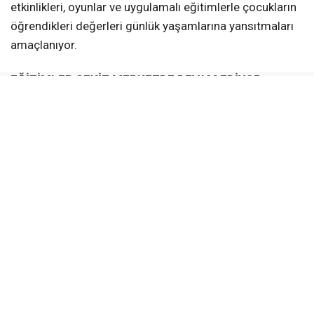
etkinlikleri, oyunlar ve uygulamalı eğitimlerle çocukların
öğrendikleri değerleri günlük yaşamlarına yansıtmaları
amaçlanıyor.
EĞİTİMLER SEKİZ MERKEZDE DEVAM EDİYOR
Değerler Eğitimi kursları;
Türkiye Yüzyılı Gençlik Merkezi
Âlâ Mekân (Yeniköy)
Altınkent Gençhane
Kullar Gençhane
Karadenizliler Gençhane
Vezirçiftliği Gençhane
Bahçecik Gençhane