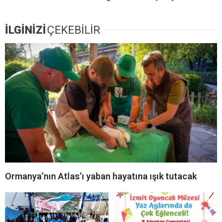
İLGİNİZİ
ÇEKEBİLİR
Ormanya’nın Atlas’ı yaban hayatına ışık tutacak