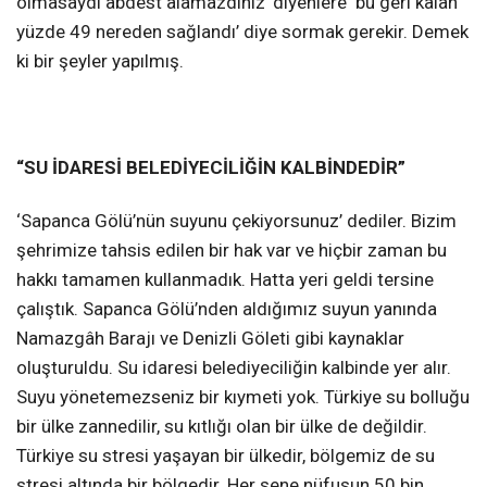
olmasaydı abdest alamazdınız’ diyenlere ‘bu geri kalan
yüzde 49 nereden sağlandı’ diye sormak gerekir. Demek
ki bir şeyler yapılmış.
“SU İDARESİ BELEDİYECİLİĞİN KALBİNDEDİR”
‘Sapanca Gölü’nün suyunu çekiyorsunuz’ dediler. Bizim
şehrimize tahsis edilen bir hak var ve hiçbir zaman bu
hakkı tamamen kullanmadık. Hatta yeri geldi tersine
çalıştık. Sapanca Gölü’nden aldığımız suyun yanında
Namazgâh Barajı ve Denizli Göleti gibi kaynaklar
oluşturuldu. Su idaresi belediyeciliğin kalbinde yer alır.
Suyu yönetemezseniz bir kıymeti yok. Türkiye su bolluğu
bir ülke zannedilir, su kıtlığı olan bir ülke de değildir.
Türkiye su stresi yaşayan bir ülkedir, bölgemiz de su
stresi altında bir bölgedir. Her sene nüfusun 50 bin