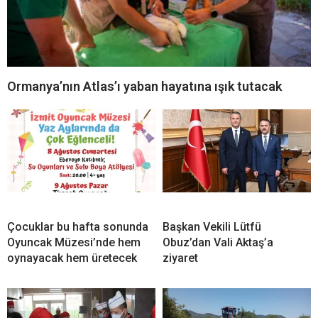
Ormanya’nın Atlas’ı yaban hayatına ışık tutacak
Çocuklar bu hafta sonunda
Başkan Vekili Lütfü
Oyuncak Müzesi’nde hem
Obuz’dan Vali Aktaş’a
oynayacak hem üretecek
ziyaret