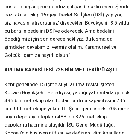
bunların hepsi gece gündüz çalışan bir aklın eseri. Şimdi
bazı akıllar çıkıp ‘Projeyi Devlet Su İşleri (DSİ) yapıyor,
siz havasını atıyorsunuz’ diyecekler. Büyükşehir 3,5 yılda
bu barajın bedelini DSİ’ye ödeyecek. Ama bedelini
ödediğimiz için son derece haklıyız. Bu kısma da
şimdiden cevabımızı vermiş olalım. Karamürsel ve
Gölcük ilçemize hayırlı olsun.”
ARITMA KAPASİTESİ 735 BİN METREKÜPÜ AŞTI
Kent genelinde 15 içme suyu arıtma tesisi işleten
Kocaeli Büyükşehir Belediyesi, yaptığı yatırımlarla günlük
495 bin metreküp olan toplam arıtma kapasitesini 735
bin 900 metreküpe yükseltti. Şehir genelindeki 705 içme
suyu deposuyla toplam 483 bin 326 metreküp
depolama hacmine ulaşıldı. İSU Genel Müdürlüğü,
Kocaeli’nin büyüyen nüfusu ve değişen iklim koşullarını