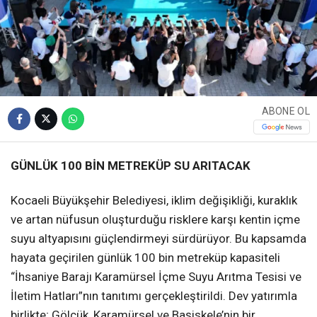
ABONE OL
GÜNLÜK 100 BİN METREKÜP SU ARITACAK
Kocaeli Büyükşehir Belediyesi, iklim değişikliği, kuraklık
ve artan nüfusun oluşturduğu risklere karşı kentin içme
suyu altyapısını güçlendirmeyi sürdürüyor. Bu kapsamda
hayata geçirilen günlük 100 bin metreküp kapasiteli
“İhsaniye Barajı Karamürsel İçme Suyu Arıtma Tesisi ve
İletim Hatları”nın tanıtımı gerçekleştirildi. Dev yatırımla
birlikte; Gölcük, Karamürsel ve Başiskele’nin bir