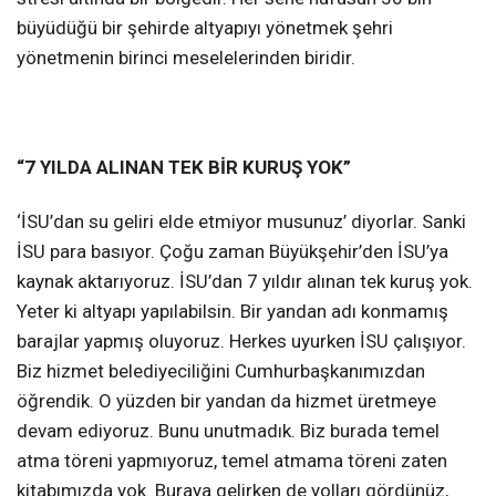
büyüdüğü bir şehirde altyapıyı yönetmek şehri
yönetmenin birinci meselelerinden biridir.
“7 YILDA ALINAN TEK BİR KURUŞ YOK”
‘İSU’dan su geliri elde etmiyor musunuz’ diyorlar. Sanki
İSU para basıyor. Çoğu zaman Büyükşehir’den İSU’ya
kaynak aktarıyoruz. İSU’dan 7 yıldır alınan tek kuruş yok.
Yeter ki altyapı yapılabilsin. Bir yandan adı konmamış
barajlar yapmış oluyoruz. Herkes uyurken İSU çalışıyor.
Biz hizmet belediyeciliğini Cumhurbaşkanımızdan
öğrendik. O yüzden bir yandan da hizmet üretmeye
devam ediyoruz. Bunu unutmadık. Biz burada temel
atma töreni yapmıyoruz, temel atmama töreni zaten
kitabımızda yok. Buraya gelirken de yolları gördünüz,