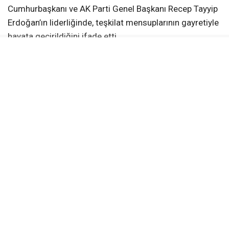
Cumhurbaşkanı ve AK Parti Genel Başkanı Recep Tayyip
Erdoğan’ın liderliğinde, teşkilat mensuplarının gayretiyle
hayata geçirildiğini ifade etti.
Geçmiş Dönem Teşkilat Mensupları
Buluşacak
Kocaeli’de düzenlenecek Vefa Gecesi’nde AK Parti’nin
kuruluşundan bugüne teşkilatlarda görev alan çok
sayıda isim bir araya gelecek.
Programa geçmiş dönem il ve ilçe yöneticileri ile
teşkilat mensuplarının yanı sıra hayatını kaybeden İl
İstişare Kurulu yöneticilerinin aileleri de davet edilecek.
“Geleceği Hep Birlikte İnşa Edeceğiz”