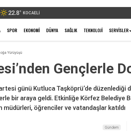
22.8
°
KOCAELI
A
SPOR
EKONOMI
DÜNYA
SAĞLIK
TEKNOLOJI
SERVISLER
Doğa Yürüyüşü
esi’nden Gençlerle 
artesi günü Kutluca Taşköprü’de düzenlediği
rle bir araya geldi. Etkinliğe Körfez Belediye 
m müdürleri, öğrenciler ve vatandaşlar katıldı
Gündem