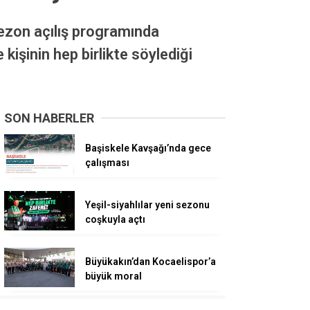
ezon açılış programında
kişinin hep birlikte söylediği
SON HABERLER
Başiskele Kavşağı’nda gece
çalışması
Yeşil-siyahlılar yeni sezonu
coşkuyla açtı
Büyükakın’dan Kocaelispor’a
büyük moral