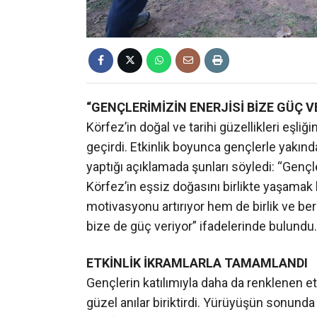
“GENÇLERİMİZİN ENERJİSİ BİZE GÜÇ V
Körfez’in doğal ve tarihi güzellikleri eşliği
geçirdi. Etkinlik boyunca gençlerle yakın
yaptığı açıklamada şunları söyledi: “Genç
Körfez’in eşsiz doğasını birlikte yaşamak b
motivasyonu artırıyor hem de birlik ve ber
bize de güç veriyor” ifadelerinde bulundu.
ETKİNLİK İKRAMLARLA TAMAMLANDI
Gençlerin katılımıyla daha da renklenen etki
güzel anılar biriktirdi. Yürüyüşün sonunda 