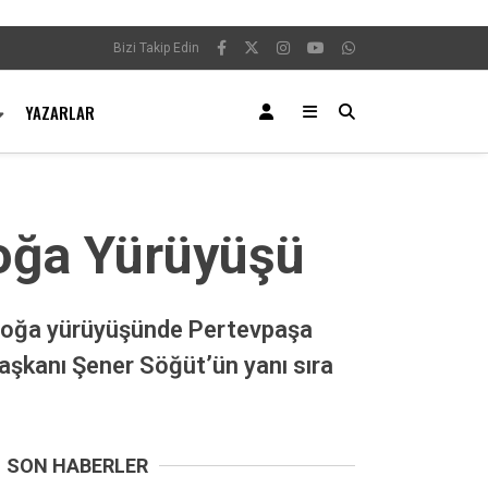
Bizi Takip Edin
YAZARLAR
Doğa Yürüyüşü
 doğa yürüyüşünde Pertevpaşa
Başkanı Şener Söğüt’ün yanı sıra
SON HABERLER