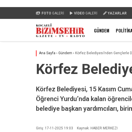
FOTO
GALERİ
VİDEO
GALERİ
YAZARLAR
GÜNDEM
POLITIK
Ana Sayfa
›
Gündem
›
Körfez Belediyesi’nden Gençlerle 
Körfez Belediy
Körfez Belediyesi, 15 Kasım Cum
Öğrenci Yurdu’nda kalan öğrencile
belediye başkan yardımcıları, biri
Giriş: 17-11-2025 19:03
Kaynak: HABER MERKEZI