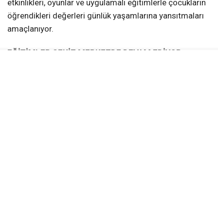
etkinlikleri, oyunlar ve uygulamalı eğitimlerle çocukların
öğrendikleri değerleri günlük yaşamlarına yansıtmaları
amaçlanıyor.
EĞİTİMLER SEKİZ MERKEZDE DEVAM EDİYOR
Değerler Eğitimi kursları;
Türkiye Yüzyılı Gençlik Merkezi
Âlâ Mekân (Yeniköy)
Altınkent Gençhane
Kullar Gençhane
Karadenizliler Gençhane
Vezirçiftliği Gençhane
Bahçecik Gençhane