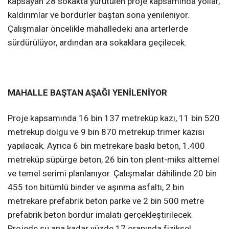
kapsayan 28 sokakta yürütülen proje kapsamında yollar,
kaldırımlar ve bordürler baştan sona yenileniyor.
Çalışmalar öncelikle mahalledeki ana arterlerde
sürdürülüyor, ardından ara sokaklara geçilecek.
MAHALLE BAŞTAN AŞAĞI YENİLENİYOR
Proje kapsamında 16 bin 137 metreküp kazı, 11 bin 520
metreküp dolgu ve 9 bin 870 metreküp trimer kazısı
yapılacak. Ayrıca 6 bin metrekare baskı beton, 1.400
metreküp süpürge beton, 26 bin ton plent-miks alttemel
ve temel serimi planlanıyor. Çalışmalar dâhilinde 20 bin
455 ton bitümlü binder ve aşınma asfaltı, 2 bin
metrekare prefabrik beton parke ve 2 bin 500 metre
prefabrik beton bordür imalatı gerçekleştirilecek.
Projede şu ana kadar yüzde 17 oranında fiziksel