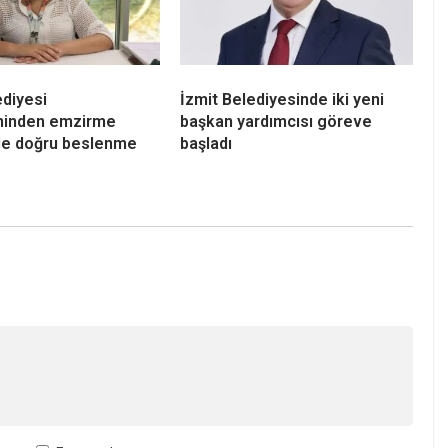
ediyesi
İzmit Belediyesinde iki yeni
eninden emzirme
başkan yardımcısı göreve
e doğru beslenme
başladı