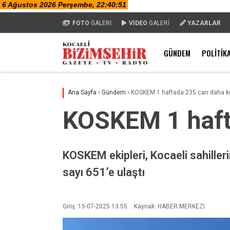
FOTO
GALERİ
VİDEO
GALERİ
YAZARLAR
GÜNDEM
POLITIK
Ana Sayfa
›
Gündem
›
KOSKEM 1 haftada 235 can daha ku
KOSKEM 1 haft
KOSKEM ekipleri, Kocaeli sahille
sayı 651’e ulaştı
Giriş: 15-07-2025 13:55
Kaynak: HABER MERKEZI