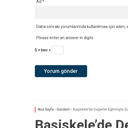
Ad
*
Daha sonraki yorumlarımda kullanılması için adım, e
Please enter an answer in digits:
5 × two =
Ana Sayfa
›
Gündem
›
Başiskele’de Değerler Eğitimiyle Gü
Başiskele’de De