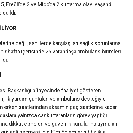
 5, Ereğli’de 3 ve Miço’da 2 kurtarma olayı yaşandı.
 edildi.
İLİYOR
rine değil, sahillerde karşılaşılan sağlık sorunlarına
ir hafta içerisinde 26 vatandaşa ambulans birimleri
ldi.
İ
resi Başkanlığı bünyesinde faaliyet gösteren
rı, ilk yardım çantaları ve ambulans desteğiyle
ın erken saatlerinden akşamın geç saatlerine kadar
ndaşlara yalnızca cankurtaranların görev yaptığı
rına dikkat etmeleri ve güvenlik kurallarına uymaları
 güvenli geçmesi için tüm önlemlerin titizlikle