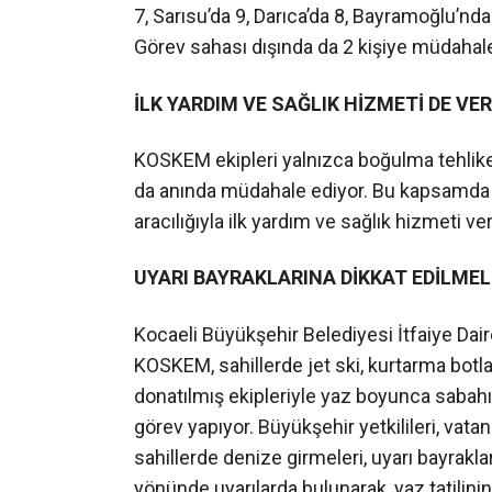
7, Sarısu’da 9, Darıca’da 8, Bayramoğlu’nda
Görev sahası dışında da 2 kişiye müdahale
İLK YARDIM VE SAĞLIK HİZMETİ DE VER
KOSKEM ekipleri yalnızca boğulma tehlikele
da anında müdahale ediyor. Bu kapsamda b
aracılığıyla ilk yardım ve sağlık hizmeti veri
UYARI BAYRAKLARINA DİKKAT EDİLMEL
Kocaeli Büyükşehir Belediyesi İtfaiye Dai
KOSKEM, sahillerde jet ski, kurtarma botla
donatılmış ekipleriyle yaz boyunca sabah
görev yapıyor. Büyükşehir yetkilileri, vata
sahillerde denize girmeleri, uyarı bayrakla
yönünde uyarılarda bulunarak, yaz tatilinin