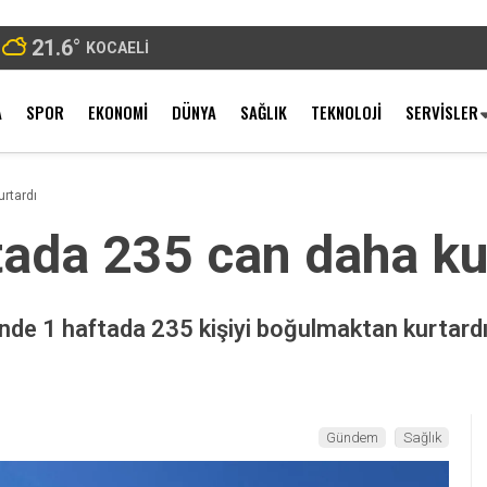
21.6
°
KOCAELI
A
SPOR
EKONOMI
DÜNYA
SAĞLIK
TEKNOLOJI
SERVISLER
rtardı
ada 235 can daha ku
rinde 1 haftada 235 kişiyi boğulmaktan kurtar
Gündem
Sağlık