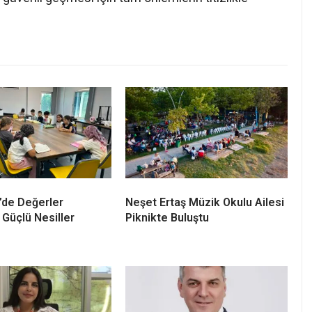
’de Değerler
Neşet Ertaş Müzik Okulu Ailesi
 Güçlü Nesiller
Piknikte Buluştu