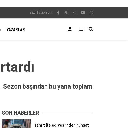
Bizi Takip Edin
YAZARLAR
rtardı
dı. Sezon başından bu yana toplam
SON HABERLER
İzmit Belediyesi’nden ruhsat