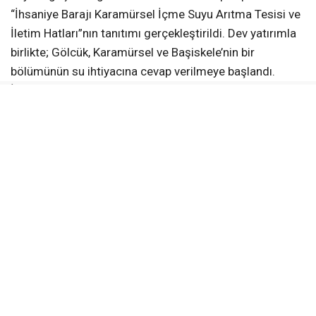
“İhsaniye Barajı Karamürsel İçme Suyu Arıtma Tesisi ve
İletim Hatları”nın tanıtımı gerçekleştirildi. Dev yatırımla
birlikte; Gölcük, Karamürsel ve Başiskele’nin bir
bölümünün su ihtiyacına cevap verilmeye başlandı.
İhsaniye Barajı’ndan gelen ve içme suyu arıtma
tesisinde arıtılan su, 16 bin metre uzunluğundaki isale
hattıyla yerleşim alanlarına güvenli ve kesintisiz biçimde
ulaştırılıyor.
İHSANİYE’NİN SUYU ŞEBEKEYE ULAŞIYOR
Arıtma tesisine ham su sağlayan İhsaniye Barajı, Devlet
Su İşleri (DSİ) tarafından inşa edildi. Barajdan alınan su,
İSU Genel Müdürlüğü tarafından hayata geçirilen arıtma
tesisi ile yaklaşık 2 bin 800 metre uzunluğundaki tünel