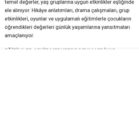
temel değerler, yaş gruplarına uygun etkinlikler eşliğinde
ele alınıyor. Hikâye anlatımları, drama çalışmaları, grup
etkinlikleri, oyunlar ve uygulamalı eğitimlerle çocukların
öğrendikleri değerleri günlük yaşamlarına yansıtmaları
amaçlanıyor.
EĞİTİMLER SEKİZ MERKEZDE DEVAM EDİYOR
Değerler Eğitimi kursları;
Türkiye Yüzyılı Gençlik Merkezi
Âlâ Mekân (Yeniköy)
Altınkent Gençhane
Kullar Gençhane
Karadenizliler Gençhane
Vezirçiftliği Gençhane