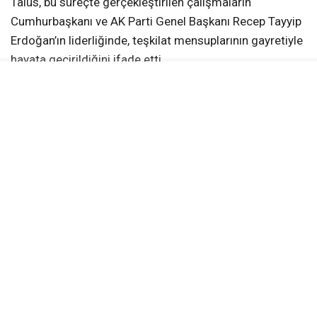
Talus, bu süreçte gerçekleştirilen çalışmaların
Cumhurbaşkanı ve AK Parti Genel Başkanı Recep Tayyip
Erdoğan’ın liderliğinde, teşkilat mensuplarının gayretiyle
hayata geçirildiğini ifade etti.
Geçmiş Dönem Teşkilat Mensupları
Buluşacak
Kocaeli’de düzenlenecek Vefa Gecesi’nde AK Parti’nin
kuruluşundan bugüne teşkilatlarda görev alan çok
sayıda isim bir araya gelecek.
Programa geçmiş dönem il ve ilçe yöneticileri ile
teşkilat mensuplarının yanı sıra hayatını kaybeden İl
İstişare Kurulu yöneticilerinin aileleri de davet edilecek.
“Geleceği Hep Birlikte İnşa Edeceğiz”