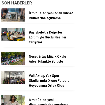
SON HABERLER
İzmit Belediyesi’nden ruhsat
iddialarına açıklama
Başiskele’de Değerler
Eğitimiyle Güçlü Nesiller
Yetişiyor
Neşet Ertaş Müzik Okulu
Ailesi Piknikte Buluştu
Vali Aktaş, Yaz Spor
Okullarında Drone Futbolu
Heyecanına Ortak Oldu
İzmit Belediyesi
diyetisyeninden emzirme