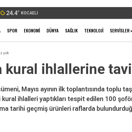
24.4
°
KOCAELI
A
SPOR
EKONOMI
DÜNYA
SAĞLIK
TEKNOLOJI
SERVISLER
iz yok
kural ihlallerine tav
ümeni, Mayıs ayının ilk toplantısında toplu ta
 kural ihlalleri yaptıkları tespit edilen 100 şo
ma tarihi geçmiş ürünleri raflarda bulundurdu