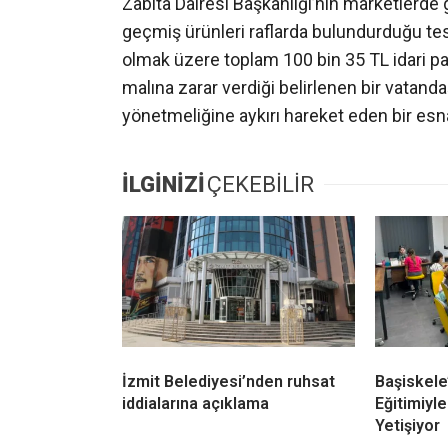
Zabıta Dairesi Başkanlığı’nın marketlerde 
geçmiş ürünleri raflarda bulundurduğu tesp
olmak üzere toplam 100 bin 35 TL idari p
malına zarar verdiği belirlenen bir vatanda
yönetmeliğine aykırı hareket eden bir esn
İLGİNİZİ
ÇEKEBİLİR
İzmit Belediyesi’nden ruhsat
Başiskele
iddialarına açıklama
Eğitimiyle
Yetişiyor