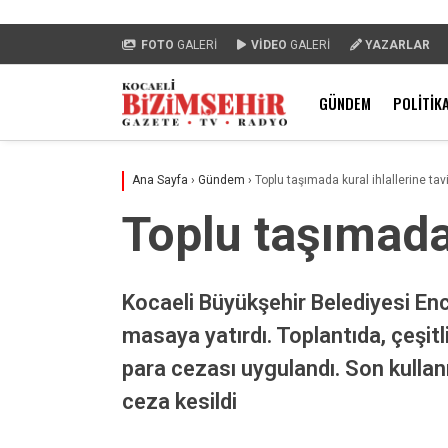
FOTO
GALERİ
VİDEO
GALERİ
YAZARLAR
GÜNDEM
POLITIK
Ana Sayfa
›
Gündem
›
Toplu taşımada kural ihlallerine tav
Toplu taşımada 
Kocaeli Büyükşehir Belediyesi Enc
masaya yatırdı. Toplantıda, çeşitli
para cezası uygulandı. Son kullan
ceza kesildi