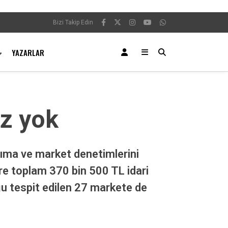
Bizi Takip Edin
YAZARLAR
iz yok
şıma ve market denetimlerini
före toplam 370 bin 500 TL idari
ğu tespit edilen 27 markete de